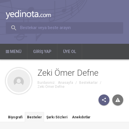
Bestekar veya beste arayın
MENÜ
GIRIŞ YAP
ÜYE OL
Zeki Ömer Defne
Burdasınız:
Anasayfa
/
Bestekarlar
/
Zeki Ömer Defne
Biyografi
Besteler
Şarkı Sözleri
Anekdotlar