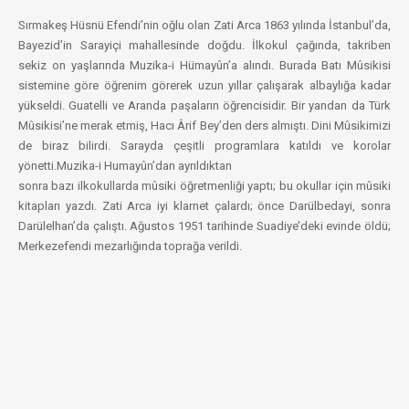
Sırmakeş Hüsnü Efendi’nin oğlu olan Zati Arca 1863 yılında İstanbul’da,
Bayezid’in Sarayiçi mahallesinde doğdu. İlkokul çağında, takriben
sekiz on yaşlarında Muzika-i Hümayûn’a alındı. Burada Batı Mûsikisi
sistemine göre öğrenim görerek uzun yıllar çalışarak albaylığa kadar
yükseldi. Guatelli ve Aranda paşaların öğrencisidir. Bir yandan da Türk
Mûsikisi’ne merak etmiş, Hacı Ârif Bey’den ders almıştı. Dini Mûsikimizi
de biraz bilirdi. Sarayda çeşitli programlara katıldı ve korolar
yönetti.Muzika-i Humayûn’dan ayrıldıktan
sonra bazı ilkokullarda mûsiki öğretmenliği yaptı; bu okullar için mûsiki
kitapları yazdı. Zati Arca iyi klarnet çalardı; önce Darülbedayi, sonra
Darülelhan’da çalıştı. Ağustos 1951 tarihinde Suadiye’deki evinde öldü;
Merkezefendi mezarlığında toprağa verildi.