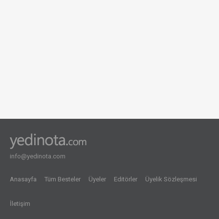
info@yedinota.com
Anasayfa
Tüm Besteler
Üyeler
Editörler
Üyelik Sözleşmesi
İletişim