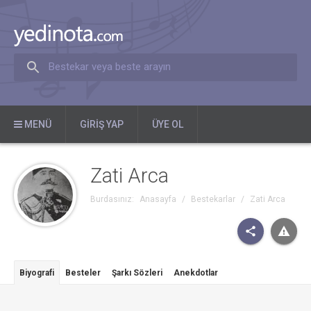
Bestekar veya beste arayın
MENÜ
GIRIŞ YAP
ÜYE OL
Zati Arca
Burdasınız:
Anasayfa
/
Bestekarlar
/
Zati Arca
Biyografi
Besteler
Şarkı Sözleri
Anekdotlar