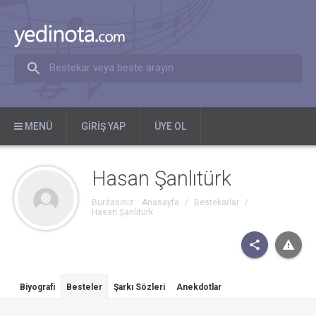
Bestekar veya beste arayın
MENÜ
GIRIŞ YAP
ÜYE OL
Hasan Şanlıtürk
Burdasınız:
Anasayfa
/
Bestekarlar
/
Hasan Şanlıtürk
Biyografi
Besteler
Şarkı Sözleri
Anekdotlar