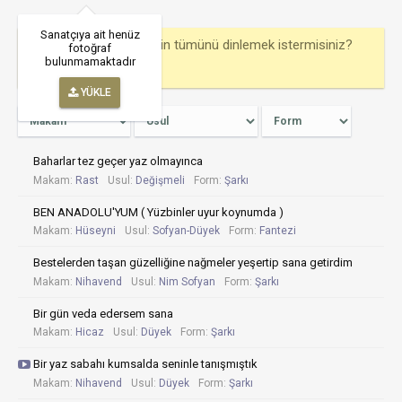
Sanatçıya ait henüz
Bu bestekarın eserlerinin tümünü dinlemek istermisiniz?
fotoğraf
bulunmamaktadır
TÜMÜNÜ OYNAT
YÜKLE
Baharlar tez geçer yaz olmayınca
Makam:
Rast
Usul:
Değişmeli
Form:
Şarkı
BEN ANADOLU'YUM ( Yüzbinler uyur koynumda )
Makam:
Hüseyni
Usul:
Sofyan-Düyek
Form:
Fantezi
Bestelerden taşan güzelliğine nağmeler yeşertip sana getirdim
Makam:
Nihavend
Usul:
Nim Sofyan
Form:
Şarkı
Bir gün veda edersem sana
Makam:
Hicaz
Usul:
Düyek
Form:
Şarkı
Bir yaz sabahı kumsalda seninle tanışmıştık
Makam:
Nihavend
Usul:
Düyek
Form:
Şarkı