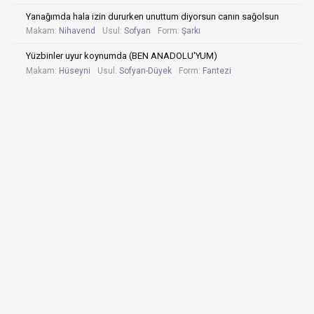
Yanağımda hala izin dururken unuttum diyorsun canın sağolsun
Makam:
Nihavend
Usul:
Sofyan
Form:
Şarkı
Yüzbinler uyur koynumda (BEN ANADOLU'YUM)
Makam:
Hüseyni
Usul:
Sofyan-Düyek
Form:
Fantezi