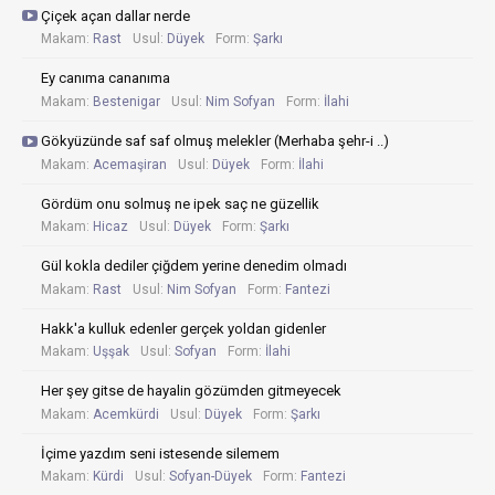
Çiçek açan dallar nerde
Makam:
Rast
Usul:
Düyek
Form:
Şarkı
Ey canıma cananıma
Makam:
Bestenigar
Usul:
Nim Sofyan
Form:
İlahi
Gökyüzünde saf saf olmuş melekler (Merhaba şehr-i ..)
Makam:
Acemaşiran
Usul:
Düyek
Form:
İlahi
Gördüm onu solmuş ne ipek saç ne güzellik
Makam:
Hicaz
Usul:
Düyek
Form:
Şarkı
Gül kokla dediler çiğdem yerine denedim olmadı
Makam:
Rast
Usul:
Nim Sofyan
Form:
Fantezi
Hakk'a kulluk edenler gerçek yoldan gidenler
Makam:
Uşşak
Usul:
Sofyan
Form:
İlahi
Her şey gitse de hayalin gözümden gitmeyecek
Makam:
Acemkürdi
Usul:
Düyek
Form:
Şarkı
İçime yazdım seni istesende silemem
Makam:
Kürdi
Usul:
Sofyan-Düyek
Form:
Fantezi