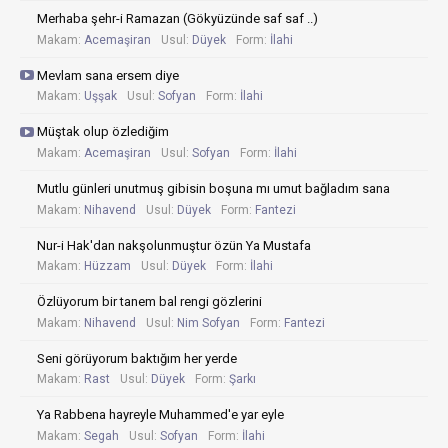
Merhaba şehr-i Ramazan (Gökyüzünde saf saf ..)
Makam:
Acemaşiran
Usul:
Düyek
Form:
İlahi
Mevlam sana ersem diye
Makam:
Uşşak
Usul:
Sofyan
Form:
İlahi
Müştak olup özlediğim
Makam:
Acemaşiran
Usul:
Sofyan
Form:
İlahi
Mutlu günleri unutmuş gibisin boşuna mı umut bağladım sana
Makam:
Nihavend
Usul:
Düyek
Form:
Fantezi
Nur-i Hak'dan nakşolunmuştur özün Ya Mustafa
Makam:
Hüzzam
Usul:
Düyek
Form:
İlahi
Özlüyorum bir tanem bal rengi gözlerini
Makam:
Nihavend
Usul:
Nim Sofyan
Form:
Fantezi
Seni görüyorum baktığım her yerde
Makam:
Rast
Usul:
Düyek
Form:
Şarkı
Ya Rabbena hayreyle Muhammed'e yar eyle
Makam:
Segah
Usul:
Sofyan
Form:
İlahi