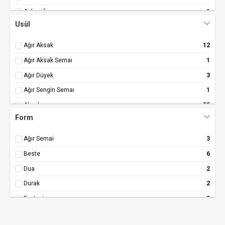
Anberefşan
1
Usül
Araban
10
Araban Buselik
4
Ağır Aksak
12
Arazbar
29
Ağır Aksak Semaı
1
Arazbar Buselik
22
Ağır Düyek
3
Aşkefza
32
Ağır Sengin Semaı
1
Bayati
245
Aksak
55
Bayatı (Uşşak)
1
Form
Aksak Semaı
2
Bayati Araban Buselik
2
Curcuna
13
Ağır Semai
3
Bayati Buselik
5
Devr-i Hindi
16
Beste
6
Bayati-Bus.-Mahur
1
Devr-i Kebır
1
Dua
2
Bayatiaraban
156
Durak Evferi
2
Durak
2
Beste Isfahan
18
Düyek
60
Fantezi
8
Bestenigar
205
Düyek-Semai
1
İlahi
42
Buselik
282
Evfer
1