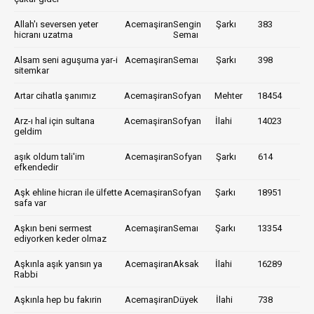
Allah'ı seversen yeter
Acemaşiran
Sengin
Şarkı
383
hicranı uzatma
Semaı
Alsam seni aguşuma yar-i
Acemaşiran
Semaı
Şarkı
398
sitemkar
Artar cihatla şanımız
Acemaşiran
Sofyan
Mehter
18454
Arz-ı hal için sultana
Acemaşiran
Sofyan
İlahi
14023
geldim
aşık oldum tali'im
Acemaşiran
Sofyan
Şarkı
614
efkendedir
Aşk ehline hicran ile ülfette
Acemaşiran
Sofyan
Şarkı
18951
safa var
Aşkın beni sermest
Acemaşiran
Semaı
Şarkı
13354
ediyorken keder olmaz
Aşkınla aşık yansın ya
Acemaşiran
Aksak
İlahi
16289
Rabbi
Aşkınla hep bu fakırin
Acemaşiran
Düyek
İlahi
738