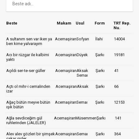
Beste
Makam
Usul
Form
TRT Rep.
Nu.
A sultanım sen var iken ya
Acemaşiran
Sofyan
İlahi
14004
ben kime yalvarayım
Acı bir rüzgar ile kalbimi
Acemaşiran
Düyek
Şarkı
19181
yaktı
Açıldı ser-te-ser güller
Acemaşiran
Aksak
Şarkı
41
Semaı
Açtı ol mihr-i cemalinden
Acemaşiran
Aksak
Şarkı
66
izar
Ağaç bütün meyve bütün
Acemaşiran
Semaı
Şarkı
12153
ışık bütün
Ağla sevdiceğim gül
Acemaşiran
Müsemmen
Şarkı
141
ruhlerinden (JALELER)
Alev alev gözleri bir şimşek
Acemaşiran
Semaı
Şarkı
364
çakar gider