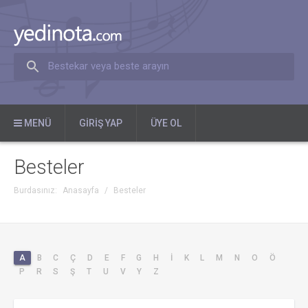
Bestekar veya beste arayın
MENÜ
GIRIŞ YAP
ÜYE OL
Besteler
Burdasınız:
Anasayfa
/
Besteler
A
B
C
Ç
D
E
F
G
H
İ
K
L
M
N
O
Ö
P
R
S
Ş
T
U
V
Y
Z