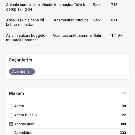
Aşkınla şuride n'ide hüsnün
Acemaşiran
Düyek
Şarkı
745
görüp aklı gide
Ateş-i aşkınla cana dil
Acemaşiran
Curcuna
Şarkı
811
kebab olmaktadır
Ayların sultanı hoşgeldin
Acemaşiran
Müsemmen
İlahi
14494
mübarek Ramazan
Seçimlerim
Acemaşiran
Makam
Acem
39
Acem Buselik
22
Acemaşiran
309
Acemkürdi
333