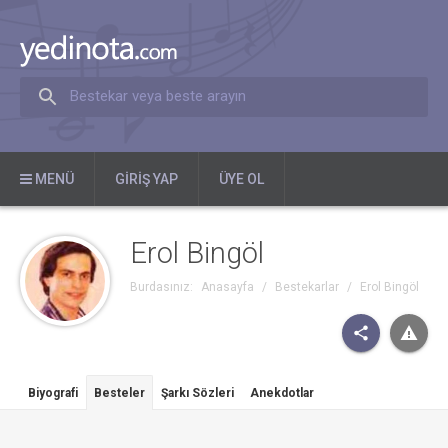
Bestekar veya beste arayın
MENÜ
GIRIŞ YAP
ÜYE OL
Erol Bingöl
Burdasınız:
Anasayfa
/
Bestekarlar
/
Erol Bingöl
Biyografi
Besteler
Şarkı Sözleri
Anekdotlar