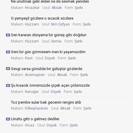
Ne unutmak gelir elden ne de sevmek yeniden
Makam:
Hicazkar
Usul:
Aksak
Form:
Şarkı
O yemyeşil gözlere o sıcacık sözlere
Makam:
Hüzzam
Usul:
Nim Sofyan
Form:
Şarkı
Sen kararan dünyama bir güneş gibi doğdun
Makam:
Hüzzam
Usul:
Semaı
Form:
Şarkı
Seni bir gün görmesem inan ki yaşamazdım
Makam:
Rast
Usul:
Düyek
Form:
Şarkı
Sevgi varsa gönülde bir gülüştür gözlerde
Makam:
Acemaşiran
Usul:
Aksak
Form:
Şarkı
Şu kısacık ömrümüzde çiçek açan çölümüzde
Makam:
Karcığar
Usul:
Düyek
Form:
Şarkı
Toz pembe sular bak gecenin rengini aldı
Makam:
Dilkeşhaveran
Usul:
Aksak
Form:
Şarkı
Unuttu gitti o gelmez dediler
Makam:
Hicaz
Usul:
Düyek
Form:
Şarkı