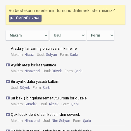
Bu bestekarın eserlerinin tümünü dinlemek istermisiniz?
TÜMÜNÜ OYNAT
Arada yıllar varmış olsun varsın kime ne
Makam:
Hicaz
Usul:
Sofyan
Form:
Şarkı
Ayrılık ateşi bir kez yanınca
Makam:
Nihavend
Usul:
Düyek
Form:
Şarkı
Bir ayrılık daha yaşadı kalbim
Usul:
Düyek
Form:
Şarkı
Bir bakış bir gülümseme tutulursun bir güzele
Makam:
Buselik
Usul:
Aksak
Form:
Şarkı
Çekilecek derd olsan katlanırdım severek
Makam:
Nihavend
Usul:
Nim Sofyan
Form:
Şarkı