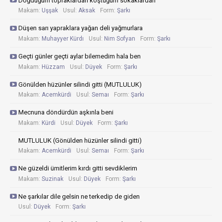
Doğduğum topraklardan koştuğum sokaklardan
Makam:
Uşşak
Usul:
Aksak
Form:
Şarkı
Düşen sarı yapraklara yağan deli yağmurlara
Makam:
Muhayyer Kürdı
Usul:
Nim Sofyan
Form:
Şarkı
Geçti günler geçti aylar bilemedim hala ben
Makam:
Hüzzam
Usul:
Düyek
Form:
Şarkı
Gönülden hüzünler silindi gitti (MUTLULUK)
Makam:
Acemkürdi
Usul:
Semaı
Form:
Şarkı
Mecnuna döndürdün aşkınla beni
Makam:
Kürdi
Usul:
Düyek
Form:
Şarkı
MUTLULUK (Gönülden hüzünler silindi gitti)
Makam:
Acemkürdi
Usul:
Semaı
Form:
Şarkı
Ne güzeldi ümitlerim kırdı gitti sevdiklerim
Makam:
Suzinak
Usul:
Düyek
Form:
Şarkı
Ne şarkılar dile gelsin ne terkedip de giden
Usul:
Düyek
Form:
Şarkı