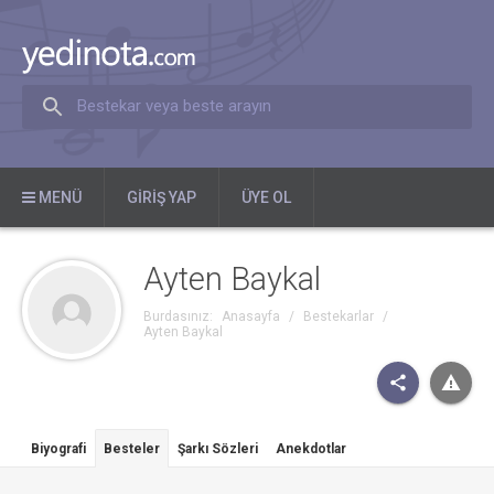
Bestekar veya beste arayın
MENÜ
GIRIŞ YAP
ÜYE OL
Ayten Baykal
Burdasınız:
Anasayfa
/
Bestekarlar
/
Ayten Baykal
Biyografi
Besteler
Şarkı Sözleri
Anekdotlar