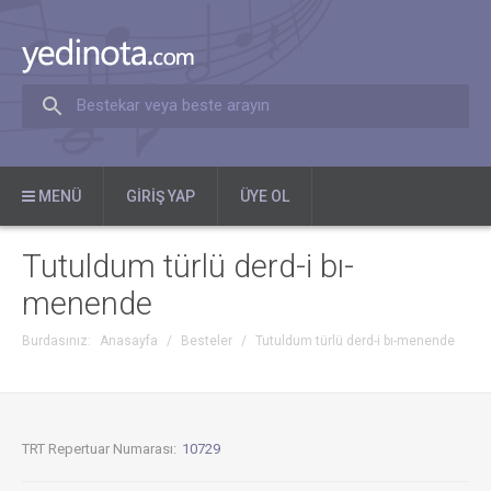
Bestekar veya beste arayın
MENÜ
GIRIŞ YAP
ÜYE OL
Tutuldum türlü derd-i bı-
menende
Burdasınız:
Anasayfa
/
Besteler
/
Tutuldum türlü derd-i bı-menende
TRT Repertuar Numarası:
10729