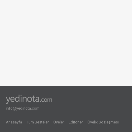
info@yedinota.com
Anasayfa
Tüm Besteler
Üyeler
Editörler
Üyelik Sözleşmesi