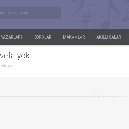
ya beste arayın
 YAZARLARI
KOROLAR
MAKAMLAR
AKILLI ÇALAR
 vefa yok
 vefa yok