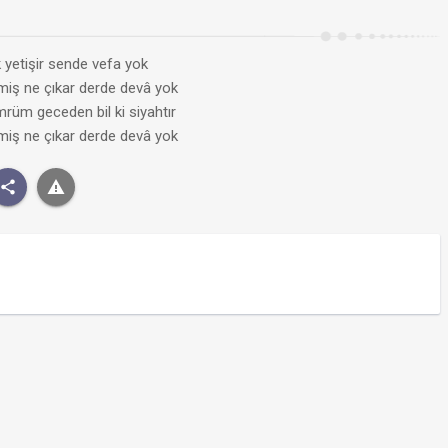
k yetişir sende vefa yok
miş ne çıkar derde devâ yok
rüm geceden bil ki siyahtır
miş ne çıkar derde devâ yok