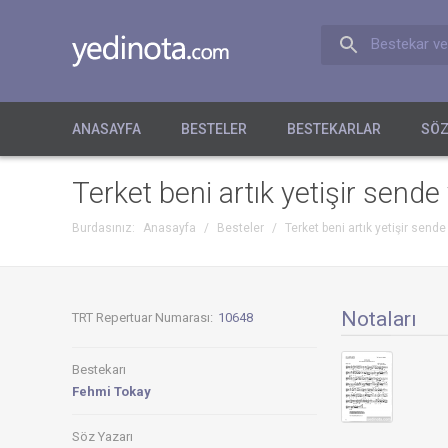
Bestekar ve
ANASAYFA
BESTELER
BESTEKARLAR
SÖZ
Terket beni artık yetişir sende
Burdasınız:
Anasayfa
/
Besteler
/
Terket beni artık yetişir sende
Notaları
TRT Repertuar Numarası:
10648
Bestekarı
Fehmi Tokay
Söz Yazarı