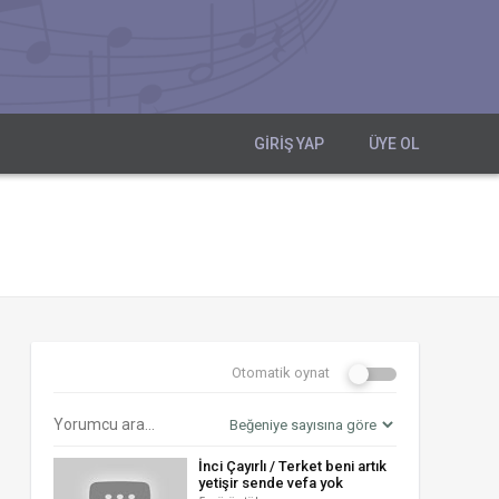
GIRIŞ YAP
ÜYE OL
Otomatik oynat
İnci Çayırlı / Terket beni artık
yetişir sende vefa yok