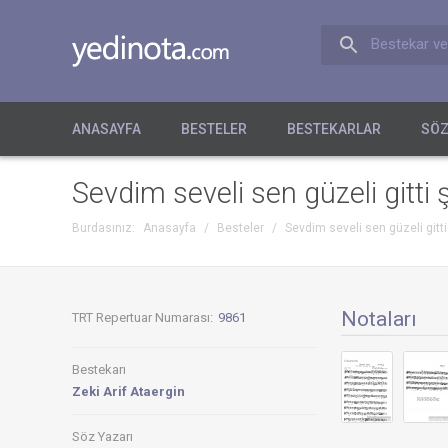
Bestekar ve
ANASAYFA
BESTELER
BESTEKARLAR
SÖZ
Sevdim seveli sen güzeli gitt
Burdasınız:
Anasayfa
/
Besteler
/
Sevdim seveli sen güzeli gitt
Notaları
TRT Repertuar Numarası:
9861
Bestekarı
Zeki Arif Ataergin
Söz Yazarı