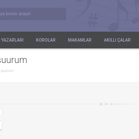
ya beste arayın
 YAZARLARI
KOROLAR
MAKAMLAR
AKILLI ÇALAR
i şuurum
i şuurum