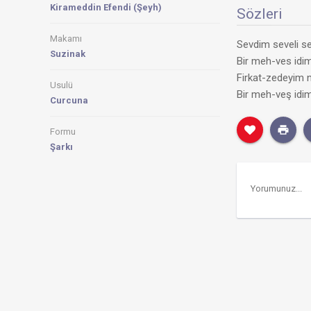
Kirameddin Efendi (Şeyh)
Sözleri
Makamı
Sevdim seveli se
Suzinak
Bir meh-ves idim
Firkat-zedeyim 
Usulü
Bir meh-veş idim
Curcuna
Formu
Şarkı