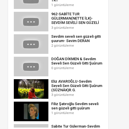
TRT
1 görüntüleme
962-SABİTE TUR
GÜLERMAN(NETTE İLK)-
SEVDİM SEVELİ SEN GÜZELİ
GİTTİ ŞUURUM
3 görüntüleme
Sevdim seveli sen güzeli gitti
şuurum- Sevim DERAN
2 görüntüleme
DOĞAN DİKMEN & Sevdim
Seveli Sen Güzeli Gitti Şuûrum
0 görüntüleme
Eliz AVAROĞLU-Sevdim
Seveli Sen Güzeli Gitti Şuûrum
(SÛZNÂK)R.G.
3 görüntüleme
Filiz Şatıroğlu Sevdim seveli
sen güzeli gitti şuûrum
1 görüntüleme
Sabite Tur Gülerman-Sevdim