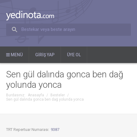
Bestekar veya beste arayın
MENÜ
GIRIŞ YAP
ÜYE OL
Sen gül dalında gonca ben dağ
yolunda yonca
Burdasınız:
Anasayfa
/
Besteler
/
Sen gül dalında gonca ben dağ yolunda yonca
TRT Repertuar Numarası:
9387