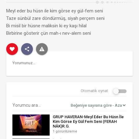
Meyl eder bu hüsn ile kim görse ey gül-fem seni
Taze sünbül zare döndürmüş, siyah perçem seni
Bi misil bir hüsne maliksin ki ey kaşı hilal
Birbirine gösterir çün mah-ı nev-alem seni
Otomatik oynat
GRUP HAVERAN-Meyl Eder Bu Hüsn İle
Kim Görse Ey Gül Fem Seni (FERAH
NÂK)R.G.
1 görüntüleme