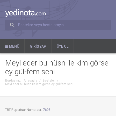
Bestekar veya beste arayın
MENÜ
GIRIŞ YAP
ÜYE OL
Meyl eder bu hüsn ile kim görse
ey gül-fem seni
Burdasınız:
Anasayfa
/
Besteler
/
Meyl eder bu hüsn ile kim görse ey gül-fem seni
TRT Repertuar Numarası:
7695