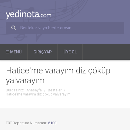
Bestekar veya beste arayın
MENÜ
GIRIŞ YAP
ÜYE OL
Hatice'me varayım diz çöküp
yalvarayım
Burdasınız:
Anasayfa
/
Besteler
/
Hatice'me varayım diz çöküp yalvarayım
TRT Repertuar Numarası:
6100