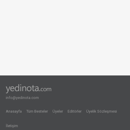
info@yedinota.com
Anasayfa
Tüm Besteler
Üyeler
Editörler
Üyelik Sözleşmesi
İletişim