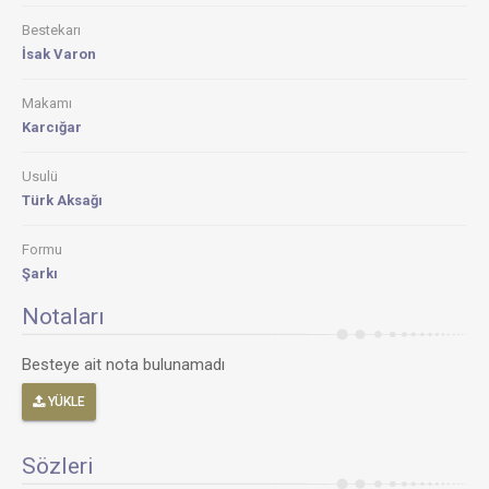
Bestekarı
İsak Varon
Makamı
Karcığar
Usulü
Türk Aksağı
Formu
Şarkı
Notaları
Besteye ait nota bulunamadı
YÜKLE
Sözleri