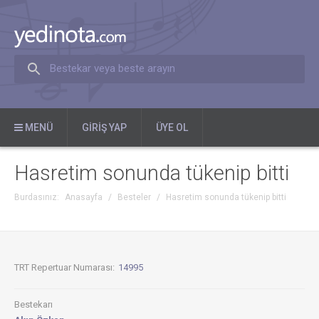
Bestekar veya beste arayın
MENÜ
GIRIŞ YAP
ÜYE OL
Hasretim sonunda tükenip bitti
Burdasınız:
Anasayfa
/
Besteler
/
Hasretim sonunda tükenip bitti
TRT Repertuar Numarası:
14995
Bestekarı