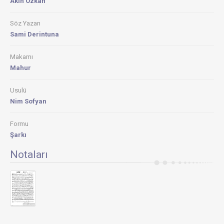
Akın Özkan
Söz Yazarı
Sami Derintuna
Makamı
Mahur
Usulü
Nim Sofyan
Formu
Şarkı
Notaları