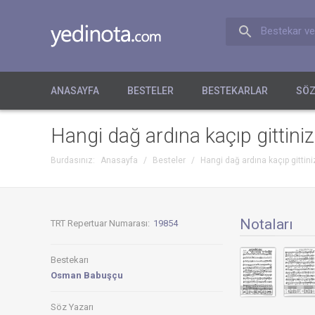
Bestekar ve
ANASAYFA
BESTELER
BESTEKARLAR
SÖZ
Hangi dağ ardına kaçıp gittiniz
Burdasınız:
Anasayfa
/
Besteler
/
Hangi dağ ardına kaçıp gittini
Notaları
TRT Repertuar Numarası:
19854
Bestekarı
Osman Babuşçu
Söz Yazarı