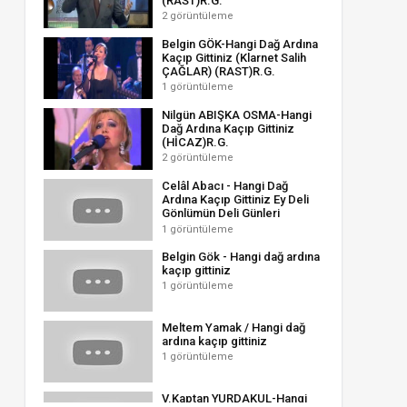
(RAST)R.G.
2 görüntüleme
Belgin GÖK-Hangi Dağ Ardına
Kaçıp Gittiniz (Klarnet Salih
ÇAĞLAR) (RAST)R.G.
1 görüntüleme
Nilgün ABIŞKA OSMA-Hangi
Dağ Ardına Kaçıp Gittiniz
(HİCAZ)R.G.
2 görüntüleme
Celâl Abacı - Hangi Dağ
Ardına Kaçıp Gittiniz Ey Deli
Gönlümün Deli Günleri
(Muhayyerkürdî)
1 görüntüleme
Belgin Gök - Hangi dağ ardına
kaçıp gittiniz
1 görüntüleme
Meltem Yamak / Hangi dağ
ardına kaçıp gittiniz
1 görüntüleme
V.Kaptan YURDAKUL-Hangi