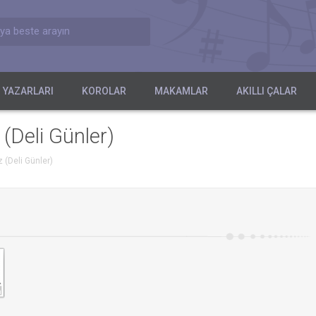
ya beste arayın
 YAZARLARI
KOROLAR
MAKAMLAR
AKILLI ÇALAR
 (Deli Günler)
z (Deli Günler)