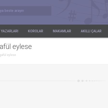
ya beste arayın
 YAZARLARI
KOROLAR
MAKAMLAR
AKILLI ÇALAR
afül eylese
gafül eylese