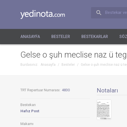
Bestekar ve
ANASAYFA
BESTELER
BESTEKARLAR
SÖZ
Gelse o şuh meclise naz ü teg
Burdasınız:
Anasayfa
/
Besteler
/
Gelse o şuh meclise naz ü te
Notaları
TRT Repertuar Numarası:
4830
Bestekarı
Hafız Post
Makamı