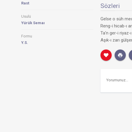
Rast
Sözleri
Usulü
Gelse o süh mecl
Yürük Semaı
Reng-i hicab-ı ar
Ta'n ger-i riyaz-ı
Formu
Aşık-ı zarı gülşe
Y.S.