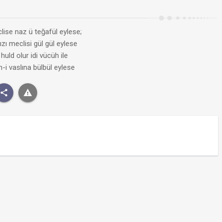
ise naz ü teğafül eylese;
ızı meclisi gül gül eylese
 huld olur idi vücüh ile
n-i vaslına bülbül eylese