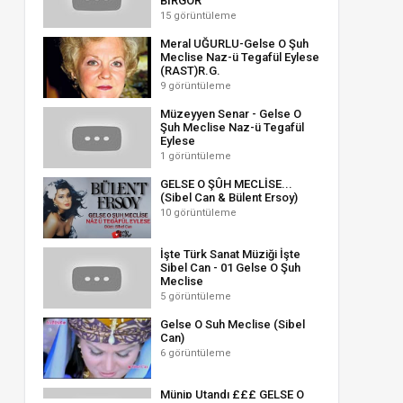
BİRGÖR
15 görüntüleme
Meral UĞURLU-Gelse O Şuh
Meclise Naz-ü Tegafül Eylese
(RAST)R.G.
9 görüntüleme
Müzeyyen Senar - Gelse O
Şuh Meclise Naz-ü Tegafül
Eylese
1 görüntüleme
GELSE O ŞÛH MECLİSE...
(Sibel Can & Bülent Ersoy)
10 görüntüleme
İşte Türk Sanat Müziği İşte
Sibel Can - 01 Gelse O Şuh
Meclise
5 görüntüleme
Gelse O Suh Meclise (Sibel
Can)
6 görüntüleme
Münip Utandı £££ GELSE O