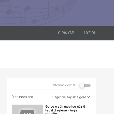
GIRIŞ YAP
ÜYE OL
Otomatik oynat
Gelse o şûh meclise nâz ü
tegâfül eylese - Ayşen