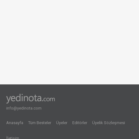
info@yedinota.com
Anasayfa
Tüm Besteler
Üyeler
Editörler
Üyelik Sözleşmesi
İletişim