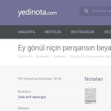
Bestekar ve
ANASAYFA
BESTELER
BESTEKARLAR
SÖZ
Ey gönül niçin perışansın beya
Burdasınız:
Anasayfa
/
Besteler
/
Ey gönül niçin perışansın beya
Notaları
TRT Repertuar Numarası:
4115
Bestekarı
Zeki Arif Ataergin
Makamı