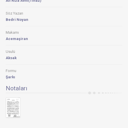
Ali Rıza Avni(Tınaz)
Söz Yazarı
Bedri Noyan
Makamı
Acemaşiran
Usulü
Aksak
Formu
Şarkı
Notaları