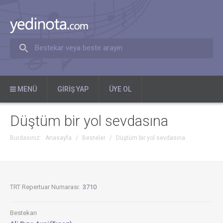
Bestekar veya beste arayın
MENÜ
GIRIŞ YAP
ÜYE OL
Düştüm bir yol sevdasına
Burdasınız:
Anasayfa
/
Besteler
/
Düştüm bir yol sevdasına
TRT Repertuar Numarası:
3710
Bestekarı