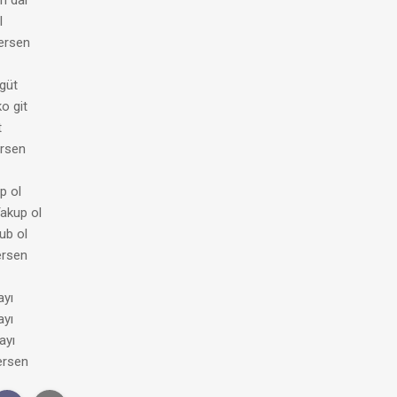
n dal
l
ersen
 güt
o git
t
ersen
p ol
akup ol
ub ol
ersen
ayı
ayı
ayı
ersen