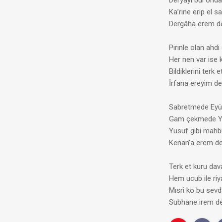
Deryayı bul onda
Ka’rine erip el sa
Dergâha erem d
Pirinle olan ahdi
Her nen var ise k
Bildiklerini terk e
İrfana ereyim d
Sabretmede Eyü
Gam çekmede Y
Yusuf gibi mahb
Kenan'a erem d
Terk et kuru dav
Hem ucub ile riy
Mısri ko bu sevd
Subhane irem d