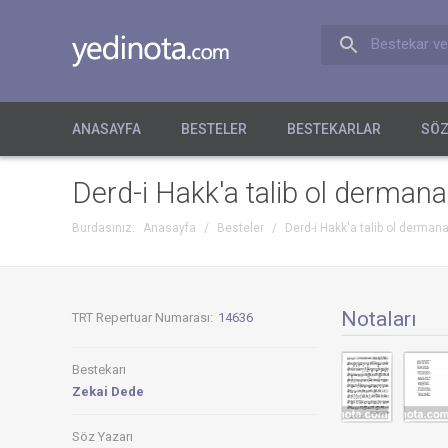
Bestekar ve
ANASAYFA
BESTELER
BESTEKARLAR
SÖZ
Derd-i Hakk'a talib ol derman
Burdasınız:
Anasayfa
/
Besteler
/
Derd-i Hakk'a talib ol derma
Notaları
TRT Repertuar Numarası:
14636
Bestekarı
Zekai Dede
Söz Yazarı