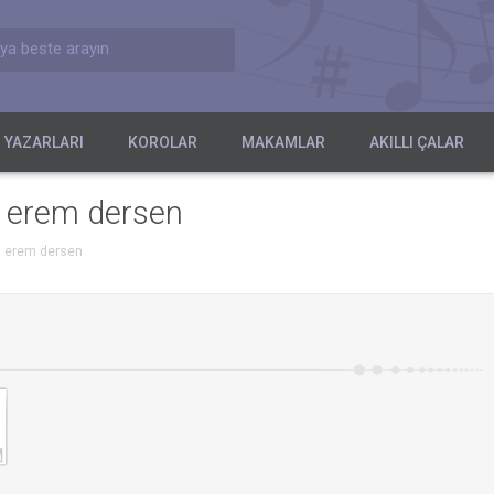
ya beste arayın
 YAZARLARI
KOROLAR
MAKAMLAR
AKILLI ÇALAR
a erem dersen
na erem dersen