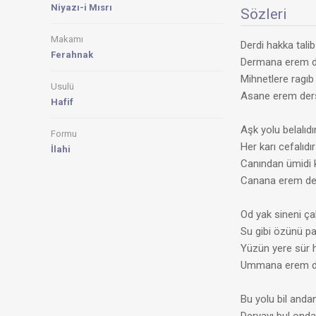
Niyazı-i Mısrı
Sözleri
Makamı
Derdi hakka talib
Ferahnak
Dermana erem 
Mihnetlere ragıb
Usulü
Asane erem der
Hafif
Aşk yolu belalıdı
Formu
Her karı cefalıdır
İlahi
Canından ümidi 
Canana erem de
Od yak sineni ça
Su gibi özünü pa
Yüzün yere sür 
Ummana erem d
Bu yolu bil anda