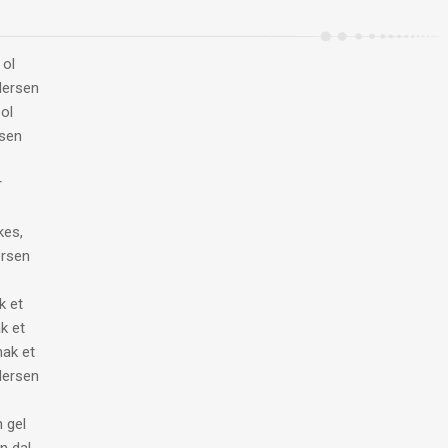
 ol
dersen
 ol
sen
r
kes,
rsen
k et
k et
hak et
ersen
n gel