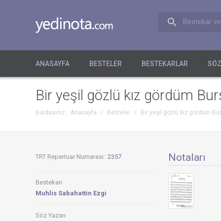
Bestekar ve
ANASAYFA
BESTELER
BESTEKARLAR
SÖZ
Bir yeşil gözlü kız gördüm Bur
Burdasınız:
Anasayfa
/
Besteler
/
Bir yeşil gözlü kız gördüm Bu
Notaları
TRT Repertuar Numarası:
2357
Bestekarı
Muhlis Sabahattin Ezgi
Söz Yazarı