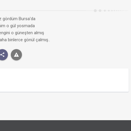
kız gördüm Bursa'da
nim o gül yosmada
 rengini o güneşten almış
daha binlerce gönül çalmış..