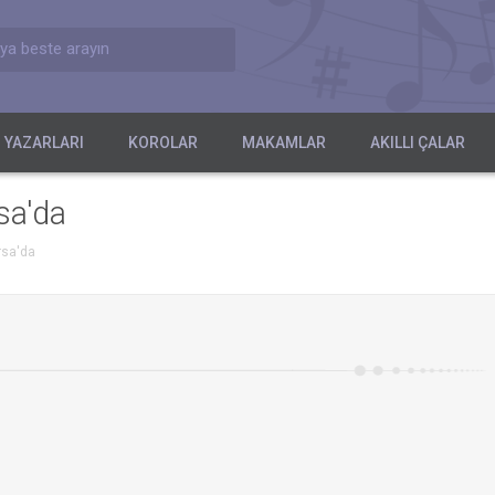
ya beste arayın
 YAZARLARI
KOROLAR
MAKAMLAR
AKILLI ÇALAR
sa'da
rsa'da