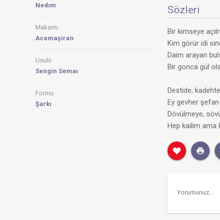
Nedım
Sözleri
Makamı
Bir kimseye açı
Acemaşiran
Kim görür idi si
Daim arayan bul
Usulü
Bir gonca gül o
Sengin Semaı
Destide, kadeh
Formu
Ey gevher şefa
Şarkı
Dövülmeye, sövü
Hep kailim ama 