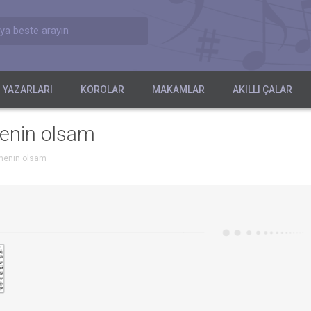
ya beste arayın
 YAZARLARI
KOROLAR
MAKAMLAR
AKILLI ÇALAR
menin olsam
amenin olsam