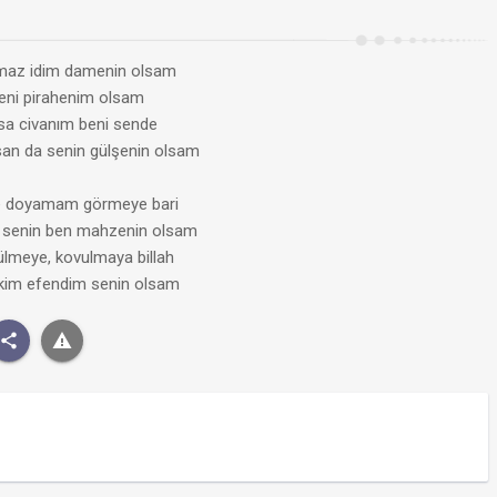
lmaz idim damenin olsam
neni pirahenim olsam
sa civanım beni sende
lsan da senin gülşenin olsam
te doyamam görmeye bari
n senin ben mahzenin olsam
lmeye, kovulmaya billah
kim efendim senin olsam