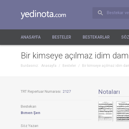
Bestekar ve
ANASAYFA
BESTELER
BESTEKARLAR
SÖZ
Bir kimseye açılmaz idim da
Burdasınız:
Anasayfa
/
Besteler
/
Bir kimseye açılmaz idim d
Notaları
TRT Repertuar Numarası:
2127
Bestekarı
Bımen Şen
Söz Yazarı