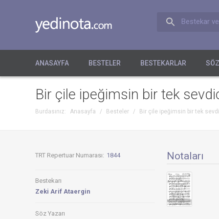
Bestekar ve
ANASAYFA
BESTELER
BESTEKARLAR
SÖZ
Bir çile ipeğimsin bir tek sevd
Burdasınız:
Anasayfa
/
Besteler
/
Bir çile ipeğimsin bir tek sev
Notaları
TRT Repertuar Numarası:
1844
Bestekarı
Zeki Arif Ataergin
Söz Yazarı