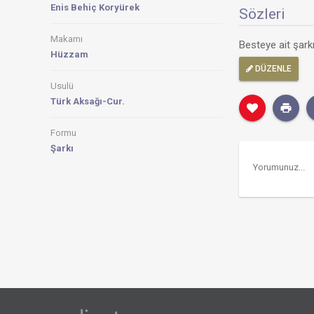
Enis Behiç Koryürek
Sözleri
Makamı
Besteye ait şar
Hüzzam
DÜZENLE
Usulü
Türk Aksağı-Cur.
Formu
Şarkı