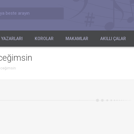
ya beste arayın
 YAZARLARI
KOROLAR
MAKAMLAR
AKILLI ÇALAR
iceğimsin
diceğimsin