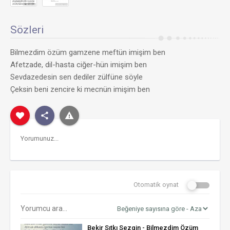
Sözleri
Bilmezdim özüm gamzene meftün imişim ben
Afetzade, dil-hasta ciğer-hün imişim ben
Sevdazedesin sen dediler zülfüne söyle
Çeksin beni zencire ki mecnün imişim ben
Otomatik oynat
Bekir Sıtkı Sezgin - Bilmezdim Özüm