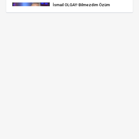
İsmail OLGAY-Bilmezdim Özüm
Gamzene Meftûn İmişim Ben
(NİHAVEND)R.G.
2 görüntüleme
Nihâvend Yürük Semâî - Bilmezdim
Özüm Gamzene Meftun - Mehmet
Kemiksiz
1 görüntüleme
Bilmezdim özüm gamzene meftun
imişim ben -Sabite Tur GÜLERMAN
0 görüntüleme
Bekir Sıdkı Sezgin - Bilmezdim Özüm
Gamzene Meftûn İmişim Ben
1 görüntüleme