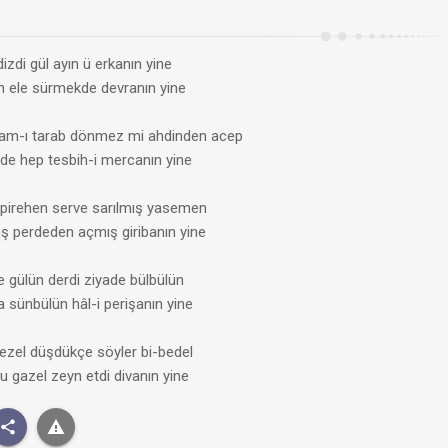
izdi gül ayın ü erkanın yine
n ele sürmekde devranın yine
am-ı tarab dönmez mi ahdinden acep
lde hep tesbih-i mercanın yine
pirehen serve sarılmış yasemen
ş perdeden açmış giribanın yine
 gülün derdi ziyade bülbülün
ünbülün hâl-i perişanın yine
a ezel düşdükçe söyler bi-bedel
 gazel zeyn etdi divanın yine