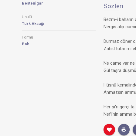
Bestenigar
Sözleri
Usulü
Bezm-i baharın d
Türk Aksağı
Nergis alıp camı
Formu
Durmaz döner c
Bah.
Zahid tutar mı e
Ne came var ne 
Gül taşra düşmü
Hüsnü kemalinde
Anmazsın amma s
Her şi’ri gerçi t
Nefi'nin amma bu