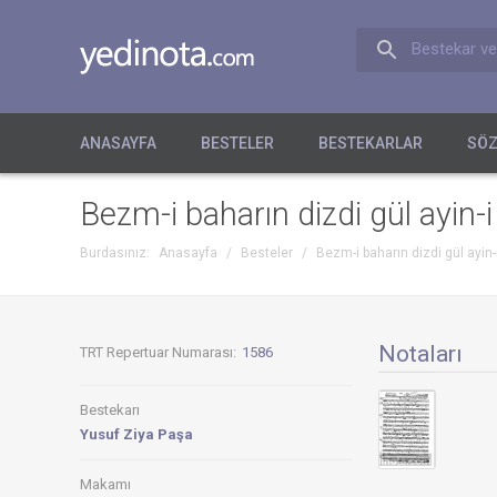
Bestekar ve
ANASAYFA
BESTELER
BESTEKARLAR
SÖZ
Bezm-i baharın dizdi gül ayin-i
Burdasınız:
Anasayfa
/
Besteler
/
Bezm-i baharın dizdi gül ayin-
Notaları
TRT Repertuar Numarası:
1586
Bestekarı
Yusuf Ziya Paşa
Makamı