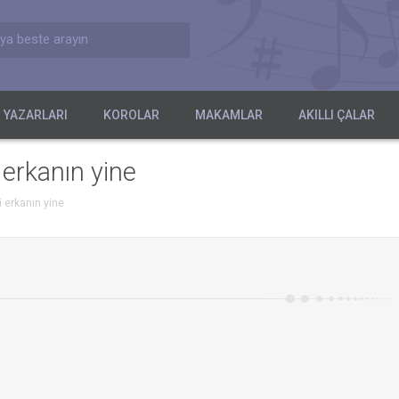
ya beste arayın
 YAZARLARI
KOROLAR
MAKAMLAR
AKILLI ÇALAR
 erkanın yine
i erkanın yine