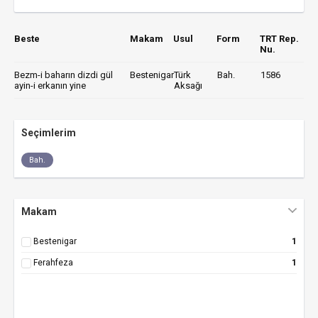
Beste
Makam
Usul
Form
TRT Rep.
Nu.
Bezm-i baharın dizdi gül
Bestenigar
Türk
Bah.
1586
ayin-i erkanın yine
Aksağı
Seçimlerim
Bah.
Makam
Bestenigar
1
Ferahfeza
1