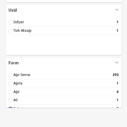
Usül
Sofyan
1
Türk Aksağı
1
Form
Ağır Semai
293
Ağırla.
1
Ağıt
4
AS
1
Bah.
2
Beste
513
Çocuk Şarkısı
167