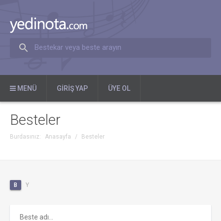
Bestekar veya beste arayın
MENÜ
GIRIŞ YAP
ÜYE OL
Besteler
Burdasınız:
Anasayfa
/
Besteler
B
Y