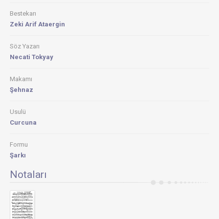
Bestekarı
Zeki Arif Ataergin
Söz Yazarı
Necati Tokyay
Makamı
Şehnaz
Usulü
Curcuna
Formu
Şarkı
Notaları