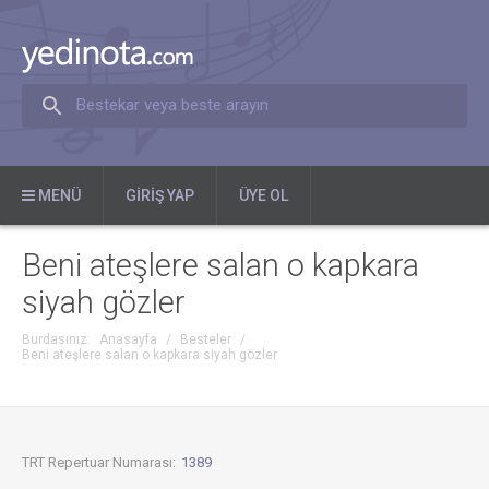
Bestekar veya beste arayın
MENÜ
GIRIŞ YAP
ÜYE OL
Beni ateşlere salan o kapkara
siyah gözler
Burdasınız:
Anasayfa
/
Besteler
/
Beni ateşlere salan o kapkara siyah gözler
TRT Repertuar Numarası:
1389