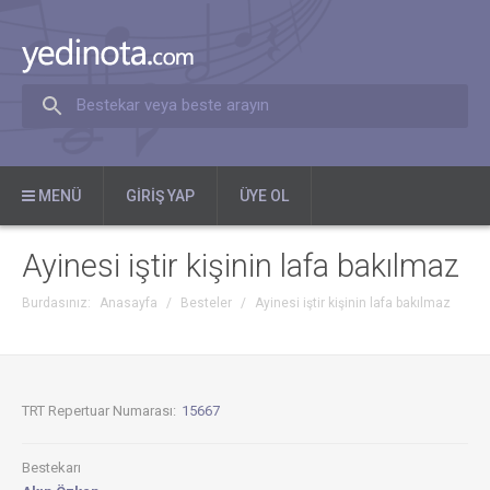
Bestekar veya beste arayın
MENÜ
GIRIŞ YAP
ÜYE OL
Ayinesi iştir kişinin lafa bakılmaz
Burdasınız:
Anasayfa
/
Besteler
/
Ayinesi iştir kişinin lafa bakılmaz
TRT Repertuar Numarası:
15667
Bestekarı