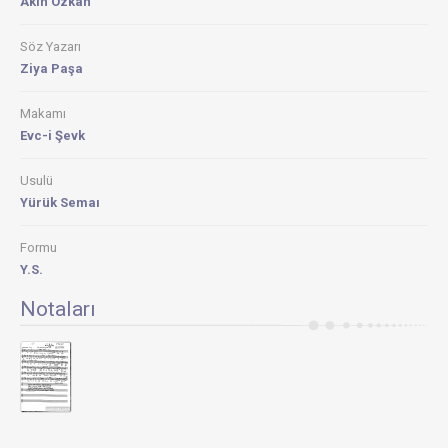
Akın Özkan
Söz Yazarı
Ziya Paşa
Makamı
Evc-i Şevk
Usulü
Yürük Semaı
Formu
Y.S.
Notaları