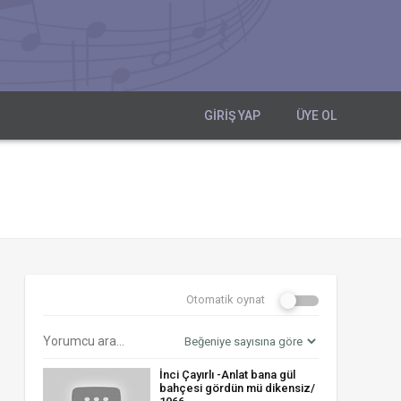
GIRIŞ YAP
ÜYE OL
Otomatik oynat
İnci Çayırlı -Anlat bana gül
bahçesi gördün mü dikensiz/