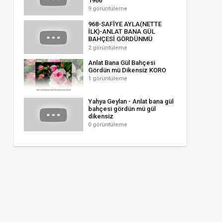
1966
9 görüntüleme
968-SAFİYE AYLA(NETTE
İLK)-ANLAT BANA GÜL
BAHÇESİ GÖRDÜNMÜ
DİKENSİZ(TAŞ PLAK)
2 görüntüleme
Anlat Bana Gül Bahçesi
Gördün mü Dikensiz KORO
1 görüntüleme
Yahya Geylan - Anlat bana gül
bahçesi gördün mü gül
dikensiz
0 görüntüleme