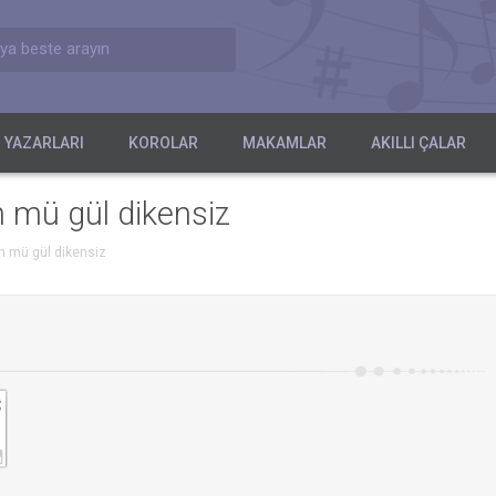
ya beste arayın
 YAZARLARI
KOROLAR
MAKAMLAR
AKILLI ÇALAR
n mü gül dikensiz
n mü gül dikensiz