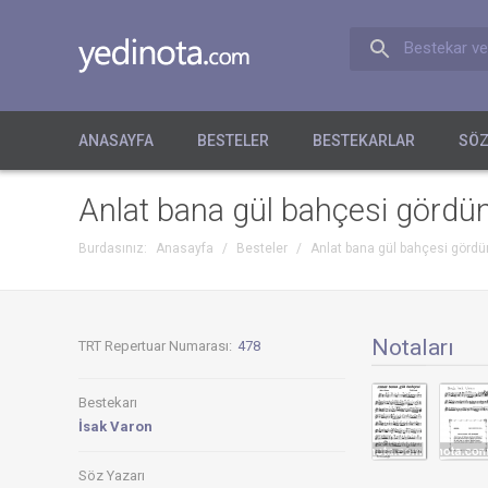
Bestekar ve
ANASAYFA
BESTELER
BESTEKARLAR
SÖZ
Anlat bana gül bahçesi gördü
Burdasınız:
Anasayfa
/
Besteler
/
Anlat bana gül bahçesi gördü
Notaları
TRT Repertuar Numarası:
478
Bestekarı
İsak Varon
Söz Yazarı