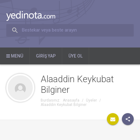
Bestekar veya beste arayın
MENÜ
GIRIŞ YAP
ÜYE OL
Alaaddin Keykubat
Bilginer
Burdasınız:
Anasayfa
/
Üyeler
/
Alaaddin Keykubat Bilginer