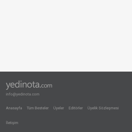
info@yedinota.com
Anasayfa
Tüm Besteler
Üyeler
Editörler
Üyelik Sözleşmesi
İletişim