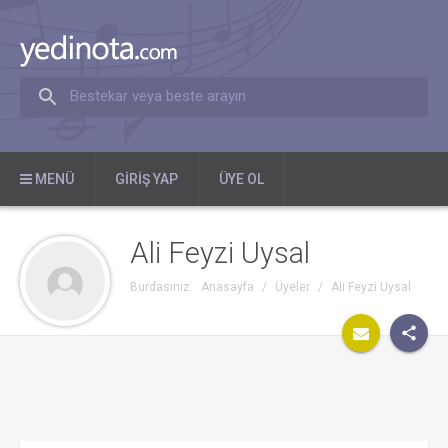
Bestekar veya beste arayın
MENÜ
GIRIŞ YAP
ÜYE OL
Ali Feyzi Uysal
Burdasınız:
Anasayfa
/
Üyeler
/
Ali Feyzi Uysal