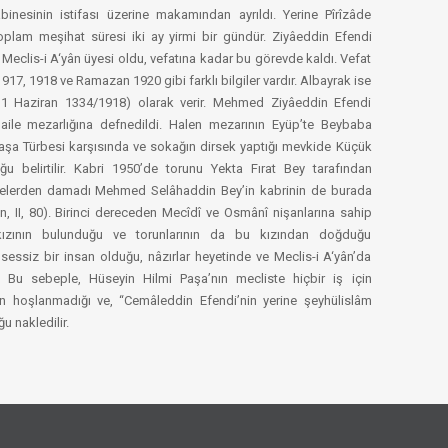
nesinin istifası üzerine makamından ayrıldı. Yerine Pîrîzâde
oplam meşihat süresi iki ay yirmi bir gündür. Ziyâeddin Efendi
 Meclis-i A‘yân üyesi oldu, vefatına kadar bu görevde kaldı. Vefat
917, 1918 ve Ramazan 1920 gibi farklı bilgiler vardır. Albayrak ise
11 Haziran 1334/1918) olarak verir. Mehmed Ziyâeddin Efendi
 aile mezarlığına defnedildi. Halen mezarının Eyüp’te Beybaba
şa Türbesi karşısında ve sokağın dirsek yaptığı mevkide Küçük
u belirtilir. Kabri 1950’de torunu Yekta Fırat Bey tarafından
ifadelerden damadı Mehmed Selâhaddin Bey’in kabrinin de burada
, II, 80). Birinci dereceden Mecîdî ve Osmânî nişanlarına sahip
kızının bulunduğu ve torunlarının da bu kızından doğduğu
sessiz bir insan olduğu, nâzırlar heyetinde ve Meclis-i A‘yân’da
. Bu sebeple, Hüseyin Hilmi Paşa’nın mecliste hiçbir iş için
 hoşlanmadığı ve, “Cemâleddin Efendi’nin yerine şeyhülislâm
u nakledilir.