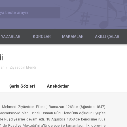
ya beste arayın
 YAZARLARI
KOROLAR
MAKAMLAR
AKILLI ÇALAR
i
lar
/
Ziyaeddin Efendi
Şarkı Sözleri
Anekdotlar
ı. Mehmed Ziyâeddin Efendi, Ramazan 1263’te (Ağustos 1847)
aşmüsevvid olan Ezineli Osman Nûri Efendi’nin oğludur. Eyüp’te
e Rüşdiyesi’ne devam etti. 18 Ağustos 1858’de kendisine ruûs
1’de Rüşdiye Mektebi’ni a‘lâ derece ile tamamladı. İlk görevine