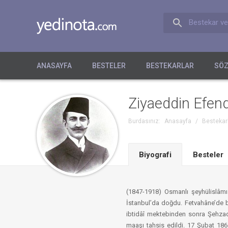
Bestekar ve
ANASAYFA
BESTELER
BESTEKARLAR
SÖZ
Ziyaeddin Efend
Burdasınız:
Anasayfa
/
Bestekar
Biyografi
Besteler
(1847-1918) Osmanlı şeyhülislâm
İstanbul’da doğdu. Fetvahâne’de b
ibtidâî mektebinden sonra Şehzad
maaşı tahsis edildi. 17 Şubat 186