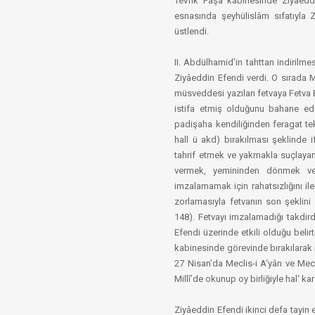
Tevfik Paşa kabinesinde Ziyâeddi
esnasında şeyhülislâm sıfatıyla Z
üstlendi.
II. Abdülhamid’in tahttan indirilm
Ziyâeddin Efendi verdi. O sırada M
müsveddesi yazılan fetvaya Fetva E
istifa etmiş olduğunu bahane ede
padişaha kendiliğinden feragat tekl
hall ü akd) bırakılması şeklinde i
tahrif etmek ve yakmakla suçlayan,
vermek, yemininden dönmek ve 
imzalamamak için rahatsızlığını il
zorlamasıyla fetvanın son şeklini
148). Fetvayı imzalamadığı takdird
Efendi üzerinde etkili olduğu belirt
kabinesinde görevinde bırakılarak i
27 Nisan’da Meclis-i A‘yân ve Mecl
Millî’de okunup oy birliğiyle hal‘ kara
Ziyâeddin Efendi ikinci defa tayin 