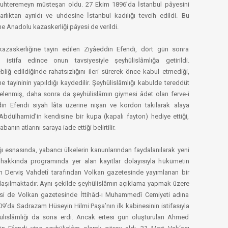
 Muhteremeyn müsteşarı oldu. 27 Ekim 1896’da İstanbul pâyesini
lıktan ayrıldı ve uhdesine İstanbul kadılığı tevcih edildi. Bu
 Anadolu kazaskerliği pâyesi de verildi.
azaskerliğine tayin edilen Ziyâeddin Efendi, dört gün sonra
istifa edince onun tavsiyesiyle şeyhülislâmlığa getirildi.
bliğ edildiğinde rahatsızlığını ileri sürerek önce kabul etmediği,
ne tayininin yapıldığı kaydedilir. Şeyhülislâmlığı kabulde tereddüt
telenmiş, daha sonra da şeyhülislâmın giymesi âdet olan ferve-i
n Efendi siyah lâta üzerine nişan ve kordon takılarak alaya
. Abdülhamid’in kendisine bir kupa (kapalı fayton) hediye ettiği,
anın atlarını saraya iade ettiği belirtilir.
ğı esnasında, yabancı ülkelerin kanunlarından faydalanılarak yeni
hakkında programında yer alan kayıtlar dolayısıyla hükümetin
’nin Derviş Vahdetî tarafından Volkan gazetesinde yayımlanan bir
nlaşılmaktadır. Aynı şekilde şeyhülislâmın açıklama yapmak üzere
esi de Volkan gazetesinde İttihâd-ı Muhammedî Cemiyeti adına
909’da Sadrazam Hüseyin Hilmi Paşa’nın ilk kabinesinin istifasıyla
yhülislâmlığı da sona erdi. Ancak ertesi gün oluşturulan Ahmed