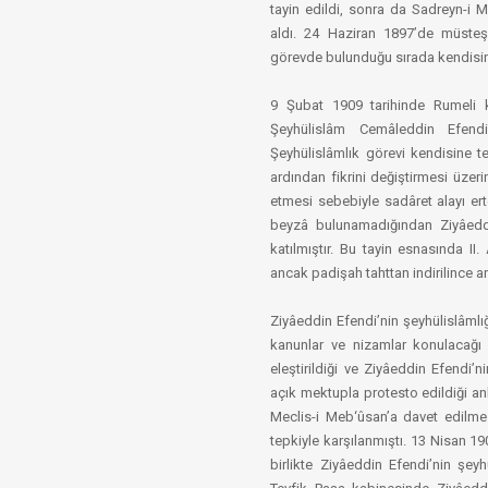
tayin edildi, sonra da Sadreyn-i
aldı. 24 Haziran 1897’de müsteşar
görevde bulunduğu sırada kendisine
9 Şubat 1909 tarihinde Rumeli k
Şeyhülislâm Cemâleddin Efendi 
Şeyhülislâmlık görevi kendisine te
ardından fikrini değiştirmesi üzeri
etmesi sebebiyle sadâret alayı er
beyzâ bulunamadığından Ziyâeddi
katılmıştır. Bu tayin esnasında II
ancak padişah tahttan indirilince arab
Ziyâeddin Efendi’nin şeyhülislâmlı
kanunlar ve nizamlar konulacağı 
eleştirildiği ve Ziyâeddin Efendi
açık mektupla protesto edildiği a
Meclis-i Meb‘ûsan’a davet edilm
tepkiyle karşılanmıştı. 13 Nisan 1
birlikte Ziyâeddin Efendi’nin şe