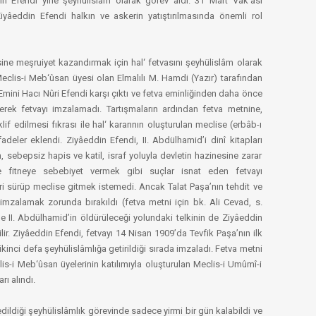
n Efendi yine şeyhülislâm olarak görev aldı. 31 Mart Vak‘ası
iyâeddin Efendi halkın ve askerin yatıştırılmasında önemli rol
esine meşruiyet kazandırmak için hal‘ fetvasını şeyhülislâm olarak
eclis-i Meb‘ûsan üyesi olan Elmalılı M. Hamdi (Yazır) tarafından
mini Hacı Nûri Efendi karşı çıktı ve fetva eminliğinden daha önce
rek fetvayı imzalamadı. Tartışmaların ardından fetva metnine,
if edilmesi fıkrası ile hal‘ kararının oluşturulan meclise (erbâb-ı
fadeler eklendi. Ziyâeddin Efendi, II. Abdülhamid’i dinî kitapları
 sebepsiz hapis ve katil, israf yoluyla devletin hazinesine zarar
fitneye sebebiyet vermek gibi suçlar isnat eden fetvayı
eri sürüp meclise gitmek istemedi. Ancak Talat Paşa’nın tehdit ve
 imzalamak zorunda bırakıldı (fetva metni için bk. Ali Cevad, s.
e II. Abdülhamid’in öldürüleceği yolundaki telkinin de Ziyâeddin
ilir. Ziyâeddin Efendi, fetvayı 14 Nisan 1909’da Tevfik Paşa’nın ilk
kinci defa şeyhülislâmlığa getirildiği sırada imzaladı. Fetva metni
is-i Meb‘ûsan üyelerinin katılımıyla oluşturulan Meclis-i Umûmî-i
rı alındı.
edildiği şeyhülislâmlık görevinde sadece yirmi bir gün kalabildi ve