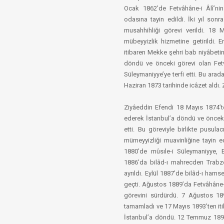
Ocak 1862’de Fetvâhâne-i Âlî’ni
odasına tayin edildi. İki yıl sonr
musahhihliği görevi verildi. 18 M
mübeyyizlik hizmetine getirildi. 
itibaren Mekke şehri bab niyâbetin
döndü ve önceki görevi olan Fetv
Süleymaniyye’ye terfi etti. Bu ara
Haziran 1873 tarihinde icâzet aldı.
Ziyâeddin Efendi 18 Mayıs 1874’te U
ederek İstanbul’a döndü ve önceki
etti. Bu göreviyle birlikte pusula
mümeyyizliği muavinliğine tayin 
1880’de mûsıle-i Süleymaniyye, E
1886’da bilâd-ı mahrecden Trabzon
ayrıldı. Eylül 1887’de bilâd-ı ha
geçti. Ağustos 1889’da Fetvâhâne-i Â
görevini sürdürdü. 7 Ağustos 18
tamamladı ve 17 Mayıs 1893’ten it
İstanbul’a döndü. 12 Temmuz 1896’