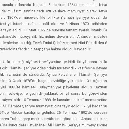
n pusula odasında başladı. 5 Haziran 1864’te imtihanla fetva
a da mülâzım sınıfına terfi etti ve ilâve memuriyet olarak fetva
art 1867’de müsevvidlikle birlikte i‘lâmât-ı şer‘iyye odasında
Ertesi yıl İstanbul ruûsuna nâil oldu ve 3 Nisan 1870 tarihinden
e tayin edildi. 11 Mart 1872’de süresini tamamlayarak İstanbul’a
ahâne’de mübeyyizlik hizmetine devam etti. Ardından mûsıle-i
da derslerine katıldığı Fetvâ Emini Şehrî Mehmed Nûri Efendi’den 8
 Ziyâeddin Efendi’nin Arapça’ya hâkim olduğu kaydedilir.
rfa sancağı niyâbet-i şer‘iyyesine getirildi. İki yıl sonra istifa
 gibi i‘lâmât-ı şer‘iyye odasındaki müsevvidlik vazifesine devam
cılık hizmetini de sürdürdü. Ayrıca Fetvâhâne-i İ‘lâmât-ı Şer‘iyye
edildi. 3 Ocak 1878’de başmüsevvidliğe yükseltildi. 31 Ağustos
ylül 1885’te hâmise-i Süleymaniyye pâyelerini aldı. 3 Haziran
 mevleviyetine getirildi; yaklaşık bir yıl sonra bu görevinden
mse pâyesi aldı. 10 Temmuz 1888’de kassâm-ı askerî memuriyetine
lî İ‘lâmât-ı Şer‘iyye mümeyyizliğine tayin edildi. İki yıl kadar bu
91’de Mekke kadılığına getirildi. 26 Temmuz 1892’de süresini
ibaren Trablusgarp merkez niyâbetine gönderildi. Ardından tekrar
da ikinci defa Fetvâhâne-i Âlî İ‘lâmât-ı Şer‘iyye mümeyyizliğine