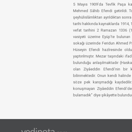
5 Mayıs 1909’da Tevfik Paşa kabi
Mehmed Sâhib Efendi getirildi. T
şeyhülislâmlıktan ayrıldıktan sonra
tarihi hakkında kaynaklarda 1914, 1
vefat tarihini 2 Ramazan 1336 (
vasiyeti üzerine Eyüp’te bulunan
sokağı üzerinde Feridun Ahmed Pa
Hüseyin Efendi hazîresinde olduğ
yaptırılmıştır. Mezar taşındaki 
bulunduğu anlaşılmaktadır (Haskan
olan Ziyâeddin Efendi’nin bir 
bilinmektedir. Onun kendi halinde 
söze pek karışmadığı kaydedilir
konuşmayan Ziyâeddin Efendi’den
bulamadık” diye şikâyette bulunduğ