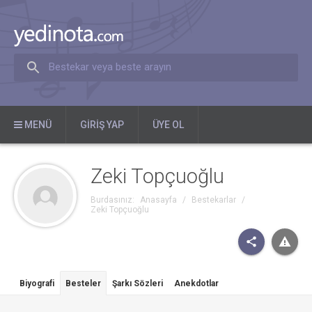
Bestekar veya beste arayın
MENÜ
GIRIŞ YAP
ÜYE OL
Zeki Topçuoğlu
Burdasınız:
Anasayfa
/
Bestekarlar
/
Zeki Topçuoğlu
Biyografi
Besteler
Şarkı Sözleri
Anekdotlar