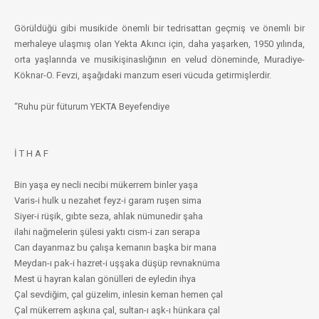
Görüldüğü gibi musikide önemli bir tedrisattan geçmiş ve önemli bir
merhaleye ulaşmış olan Yekta Akıncı için, daha yaşarken, 1950 yılında,
orta yaşlarında ve musikişinaslığının en velud döneminde, Muradiye-
Köknar-O. Fevzi, aşağıdaki manzum eseri vücuda getirmişlerdir.
“Ruhu pür füturum YEKTA Beyefendiye
İ T H A F
Bin yaşa ey necli necibi mükerrem binler yaşa
Varis-i hulk u nezahet feyz-i garam ruşen sima
Siyer-i rüşik, gıbte seza, ahlak nümunedir şaha
ilahi nağmelerin şülesi yaktı cism-i zarı serapa
Can dayanmaz bu çalışa kemanın başka bir mana
Meydan-ı pak-i hazret-i uşşaka düşüp revnaknüma
Mest ü hayran kalan gönülleri de eyledin ihya
Çal sevdiğim, çal güzelim, inlesin keman hemen çal
Çal mükerrem aşkına çal, sultan-ı aşk-ı hünkara çal