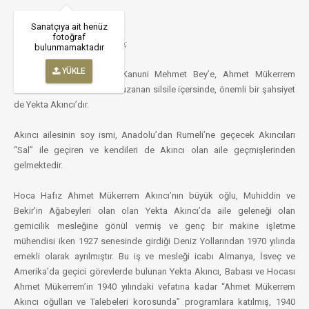
Sanatçıya ait henüz
YEKTA AKINCI (1905-1980)
fotoğraf
Bir Musiki Silsilesi, Bir Portre;
bulunmamaktadır
YÜKLE
Musikide, Latif Ağa’dan Kanuni Mehmet Bey’e, Ahmet Mükerrem
Akıncı’dan Cahit Gözkan’a uzanan silsile içersinde, önemli bir şahsiyet
de Yekta Akıncı’dır.
Akıncı ailesinin soy ismi, Anadolu’dan Rumeli’ne geçecek Akıncıları
“Sal” ile geçiren ve kendileri de Akıncı olan aile geçmişlerinden
gelmektedir.
Hoca Hafız Ahmet Mükerrem Akıncı’nın büyük oğlu, Muhiddin ve
Bekir’in Ağabeyleri olan olan Yekta Akıncı’da aile geleneği olan
gemicilik mesleğine gönül vermiş ve genç bir makine işletme
mühendisi iken 1927 senesinde girdiği Deniz Yollarından 1970 yılında
emekli olarak ayrılmıştır. Bu iş ve mesleği icabı Almanya, İsveç ve
Amerika’da geçici görevlerde bulunan Yekta Akıncı, Babası ve Hocası
Ahmet Mükerrem’in 1940 yılındaki vefatına kadar “Ahmet Mükerrem
Akıncı oğulları ve Talebeleri korosunda” programlara katılmış, 1940