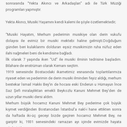
sonrasında “Yekta Akıncı ve Arkadaşları” adı ile Türk Müziği
programları yapmıştır.
Yekta Akıncı, Musiki Yaşamını kendi kalemi ile şöyle özetlemektedir;
“Musiki Hayatım, Merhum pederimin musikiye olan derin vukufu
dolayısı ile evimiz bir musiki mektebi haline gelmişti.Doğduğum
günden beri kulaklarımı dolduran eşsiz musikimizin ruha nüfuz eden
ilahi nağmeleri beni de kendisine bağladı.
İlk olarak 7 yaşında iken “Ud” ile musiki ilminin tedrisine başladım.
Bilahare de enstrüman olarak Kemanı seçtim.
1919 senesinde Bostacıdaki ikametimiz esnasında toplantılarımıza
riyaset eden ve pederimin de derin musiki ilminden feyiz aldığı, merhum
bestekar İsmail Hakkı Bey'in de hocası eski Enderun u Hümayun İnce
Saz Şefi miralaylıktan emekli Beykozlu Kanuni Mehmet Bey'den de
uzun yıllar musiki dersi aldım.
Merhum büyük hocamız Kanuni Mehmet Bey pederime çok büyük
kıymet verdiğinden Bostancıdan İstanbul'a nakl-i hane ettikten sonra
da haftada iki-üç geceyi bizde geçiren hocamız Mehmet Bey, ne
gariptir ki, 1931 senesindeki ramazan ayı içinde evimizde hayata