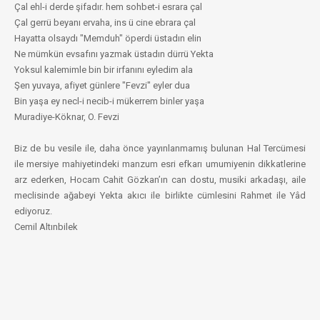
Çal ehl-i derde şifadır. hem sohbet-i esrara çal
Çal gerrü beyanı ervaha, ins ü cine ebrara çal
Hayatta olsaydı "Memduh" öperdi üstadın elin
Ne mümkün evsafını yazmak üstadın dürrü Yekta
Yoksul kalemimle bin bir irfanını eyledim ala
Şen yuvaya, afiyet günlere "Fevzi" eyler dua
Bin yaşa ey necl-i necib-i mükerrem binler yaşa
Muradiye-Köknar, O. Fevzi
Biz de bu vesile ile, daha önce yayınlanmamış bulunan Hal Tercümesi
ile mersiye mahiyetindeki manzum esri efkarı umumiyenin dikkatlerine
arz ederken, Hocam Cahit Gözkan’ın can dostu, musiki arkadaşı, aile
meclisinde ağabeyi Yekta akıcı ile birlikte cümlesini Rahmet ile Yâd
ediyoruz.
Cemil Altınbilek