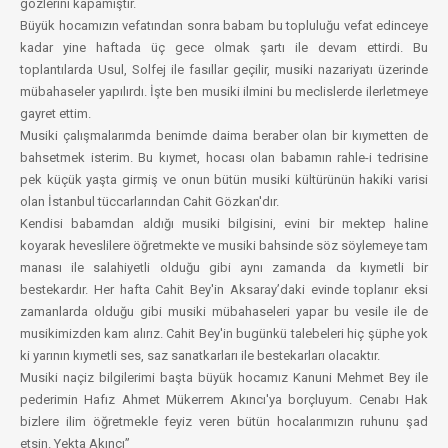
gözlerini kapamıştır.
Büyük hocamızın vefatından sonra babam bu topluluğu vefat edinceye
kadar yine haftada üç gece olmak şartı ile devam ettirdi. Bu
toplantılarda Usul, Solfej ile fasıllar geçilir, musiki nazariyatı üzerinde
mübahaseler yapılırdı. İşte ben musiki ilmini bu meclislerde ilerletmeye
gayret ettim.
Musiki çalışmalarımda benimde daima beraber olan bir kıymetten de
bahsetmek isterim. Bu kıymet, hocası olan babamın rahle-i tedrisine
pek küçük yaşta girmiş ve onun bütün musiki kültürünün hakiki varisi
olan İstanbul tüccarlarından Cahit Gözkan'dır.
Kendisi babamdan aldığı musiki bilgisini, evini bir mektep haline
koyarak heveslilere öğretmekte ve musiki bahsinde söz söylemeye tam
manası ile salahiyetli olduğu gibi aynı zamanda da kıymetli bir
bestekardır. Her hafta Cahit Bey'in Aksaray’daki evinde toplanır eksi
zamanlarda olduğu gibi musiki mübahaseleri yapar bu vesile ile de
musikimizden kam alırız. Cahit Bey'in bugünkü talebeleri hiç şüphe yok
ki yarının kıymetli ses, saz sanatkarları ile bestekarları olacaktır.
Musiki naçiz bilgilerimi başta büyük hocamız Kanuni Mehmet Bey ile
pederimin Hafız Ahmet Mükerrem Akıncı'ya borçluyum. Cenabı Hak
bizlere ilim öğretmekle feyiz veren bütün hocalarımızın ruhunu şad
etsin. Yekta Akıncı”