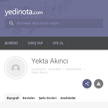
Bestekar veya beste arayın
MENÜ
GIRIŞ YAP
ÜYE OL
Yekta Akıncı
Burdasınız:
Anasayfa
/
Bestekarlar
/
Yekta Akıncı
Biyografi
Besteler
Şarkı Sözleri
Anekdotlar