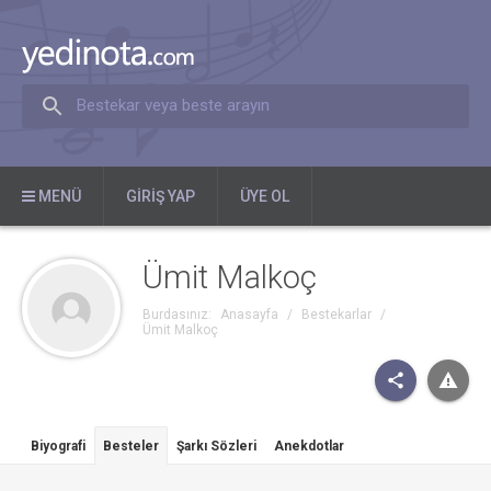
Bestekar veya beste arayın
MENÜ
GIRIŞ YAP
ÜYE OL
Ümit Malkoç
Burdasınız:
Anasayfa
/
Bestekarlar
/
Ümit Malkoç
Biyografi
Besteler
Şarkı Sözleri
Anekdotlar