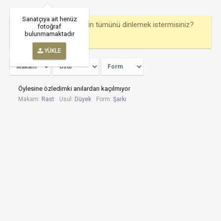
Sanatçıya ait henüz
Bu bestekarın eserlerinin tümünü dinlemek istermisiniz?
fotoğraf
bulunmamaktadır
TÜMÜNÜ OYNAT
YÜKLE
Öylesine özledimki anılardan kaçılmıyor
Makam:
Rast
Usul:
Düyek
Form:
Şarkı