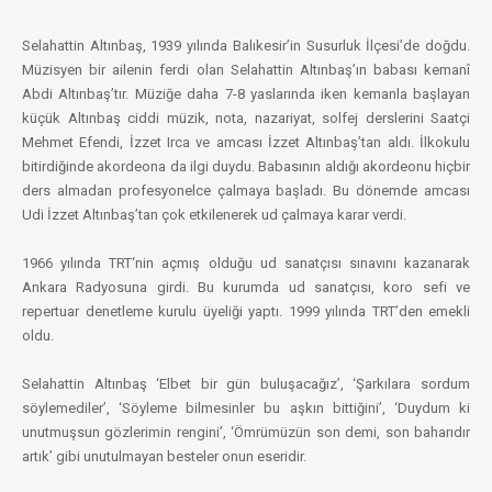
Selahattin Altınbaş, 1939 yılında Balıkesir’in Susurluk İlçesi’de doğdu.
Müzisyen bir ailenin ferdi olan Selahattin Altınbaş’ın babası kemanî
Abdi Altınbaş’tır. Müziğe daha 7-8 yaslarında iken kemanla başlayan
küçük Altınbaş ciddi müzik, nota, nazariyat, solfej derslerini Saatçi
Mehmet Efendi, İzzet Irca ve amcası İzzet Altınbaş’tan aldı. İlkokulu
bitirdiğinde akordeona da ilgi duydu. Babasının aldığı akordeonu hiçbir
ders almadan profesyonelce çalmaya başladı. Bu dönemde amcası
Udi İzzet Altınbaş’tan çok etkilenerek ud çalmaya karar verdi.
1966 yılında TRT‘nin açmış olduğu ud sanatçısı sınavını kazanarak
Ankara Radyosuna girdi. Bu kurumda ud sanatçısı, koro sefi ve
repertuar denetleme kurulu üyeliği yaptı. 1999 yılında TRT’den emekli
oldu.
Selahattin Altınbaş ‘Elbet bir gün buluşacağız’, ‘Şarkılara sordum
söylemediler’, ‘Söyleme bilmesinler bu aşkın bittiğini’, ‘Duydum ki
unutmuşsun gözlerimin rengini’, ‘Ömrümüzün son demi, son baharıdır
artık’ gibi unutulmayan besteler onun eseridir.