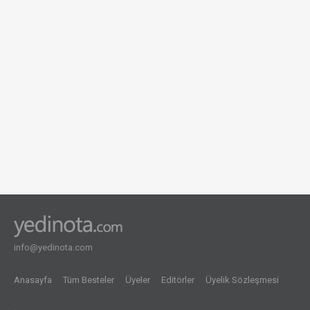
info@yedinota.com
Anasayfa
Tüm Besteler
Üyeler
Editörler
Üyelik Sözleşmesi