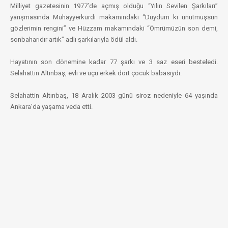
Milliyet gazetesinin 1977’de açmış olduğu “Yılın Sevilen Şarkıları”
yarışmasında Muhayyerkürdi makamındaki “Duydum ki unutmuşsun
gözlerimin rengini” ve Hüzzam makamındaki “Ömrümüzün son demi,
sonbaharıdır artık” adlı şarkılarıyla ödül aldı.
Hayatının son dönemine kadar 77 şarkı ve 3 saz eseri besteledi.
Selahattin Altınbaş, evli ve üçü erkek dört çocuk babasıydı.
Selahattin Altınbaş, 18 Aralık 2003 günü siroz nedeniyle 64 yaşında
Ankara’da yaşama veda etti.