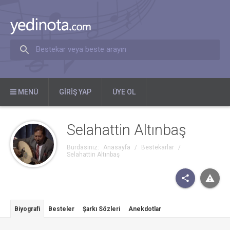
Bestekar veya beste arayın
MENÜ
GIRIŞ YAP
ÜYE OL
Selahattin Altınbaş
Burdasınız:
Anasayfa
/
Bestekarlar
/
Selahattin Altınbaş
Biyografi
Besteler
Şarkı Sözleri
Anekdotlar