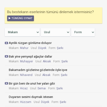
Bu bestekarın eserlerinin tümünü dinlemek istermisiniz?
TÜMÜNÜ OYNAT
Ayrılık rüzgarı gönlüme doluyor
Makam:
Mahur
Usul:
Düyek
Form:
Şarkı
Bak yine yemyeşil ağaçlar dallar
Makam:
Muhayyer
Usul:
Aksak
Form:
Şarkı
Bakamadım gözlerine gözlerinde öyle işve
Makam:
Nihavend
Usul:
Aksak
Form:
Şarkı
Bir gün beni de unut her yalan gibi
Makam:
Hicaz
Usul:
Semaı
Form:
Şarkı
Duyarsın sesimi duymak istesen
Makam:
Hüzzam
Usul:
Düyek
Form:
Şarkı