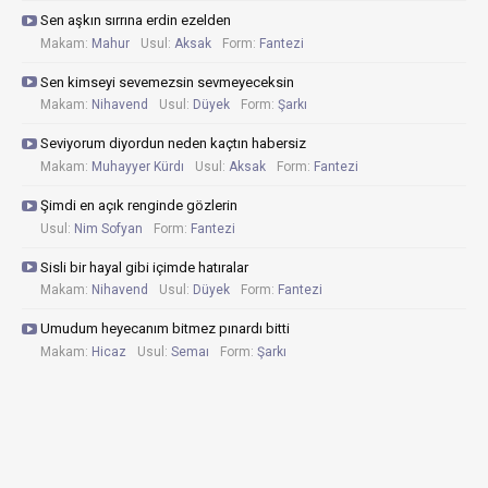
Sen aşkın sırrına erdin ezelden
Makam:
Mahur
Usul:
Aksak
Form:
Fantezi
Sen kimseyi sevemezsin sevmeyeceksin
Makam:
Nihavend
Usul:
Düyek
Form:
Şarkı
Seviyorum diyordun neden kaçtın habersiz
Makam:
Muhayyer Kürdı
Usul:
Aksak
Form:
Fantezi
Şimdi en açık renginde gözlerin
Usul:
Nim Sofyan
Form:
Fantezi
Sisli bir hayal gibi içimde hatıralar
Makam:
Nihavend
Usul:
Düyek
Form:
Fantezi
Umudum heyecanım bitmez pınardı bitti
Makam:
Hicaz
Usul:
Semaı
Form:
Şarkı