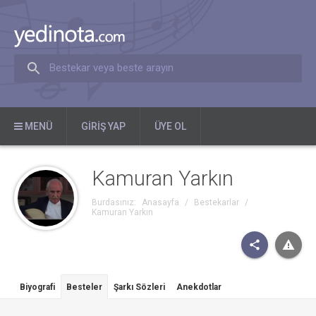
Bestekar veya beste arayın
MENÜ
GIRIŞ YAP
ÜYE OL
Kamuran Yarkın
Burdasınız:
Anasayfa
/
Bestekarlar
/
Kamuran Yarkın
Biyografi
Besteler
Şarkı Sözleri
Anekdotlar