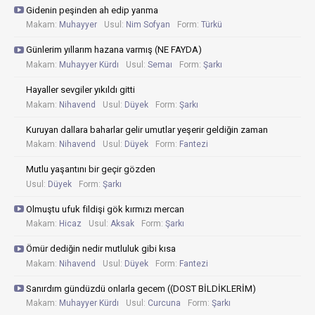
Gidenin peşinden ah edip yanma
Makam:
Muhayyer
Usul:
Nim Sofyan
Form:
Türkü
Günlerim yıllarım hazana varmış (NE FAYDA)
Makam:
Muhayyer Kürdı
Usul:
Semaı
Form:
Şarkı
Hayaller sevgiler yıkıldı gitti
Makam:
Nihavend
Usul:
Düyek
Form:
Şarkı
Kuruyan dallara baharlar gelir umutlar yeşerir geldiğin zaman
Makam:
Nihavend
Usul:
Düyek
Form:
Fantezi
Mutlu yaşantını bir geçir gözden
Usul:
Düyek
Form:
Şarkı
Olmuştu ufuk fildişi gök kırmızı mercan
Makam:
Hicaz
Usul:
Aksak
Form:
Şarkı
Ömür dediğin nedir mutluluk gibi kısa
Makam:
Nihavend
Usul:
Düyek
Form:
Fantezi
Sanırdım gündüzdü onlarla gecem ((DOST BİLDİKLERİM)
Makam:
Muhayyer Kürdı
Usul:
Curcuna
Form:
Şarkı