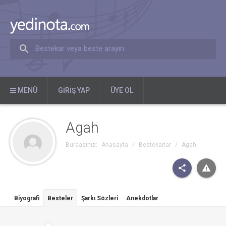
Bestekar veya beste arayın
MENÜ
GIRIŞ YAP
ÜYE OL
Agah
Burdasınız:
Anasayfa
/
Bestekarlar
/
Agah
Biyografi
Besteler
Şarkı Sözleri
Anekdotlar