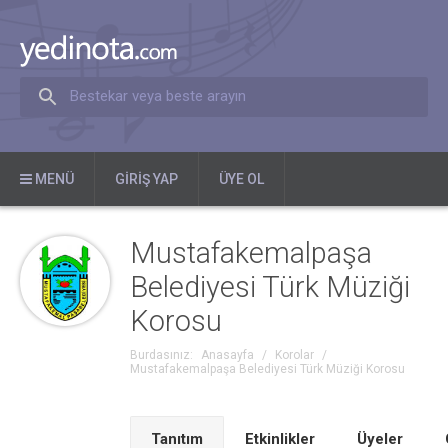
Bestekar veya beste arayın
MENÜ
GIRIŞ YAP
ÜYE OL
Mustafakemalpaşa
Belediyesi Türk Müziği
Korosu
Burdasınız:
Anasayfa
/
Korolar
/
Mustafakemalpaşa Belediyesi Türk Müziği Korosu
Tanıtım
Etkinlikler
Üyeler