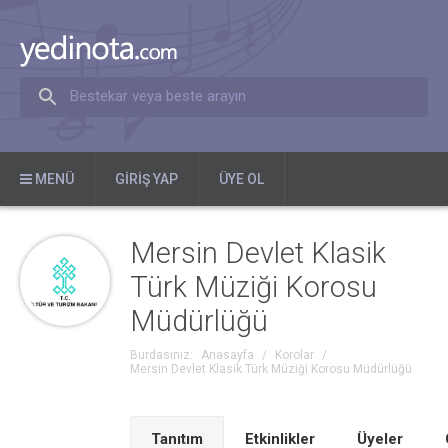
Bestekar veya beste arayın
MENÜ
GIRIŞ YAP
ÜYE OL
Mersin Devlet Klasik
Türk Müziği Korosu
Müdürlüğü
Burdasınız:
Anasayfa
/
Korolar
/
Mersin Devlet Klasik Türk Müziği Korosu Müdürlüğü
Tanıtım
Etkinlikler
Üyeler