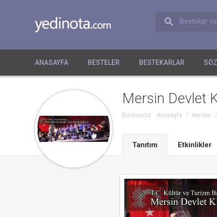
Bestekar ve
ANASAYFA
BESTELER
BESTEKARLAR
SÖZ
Mersin Devlet K
Burdasınız:
Anasayfa
/
Korolar
Tanıtım
Etkinlikler