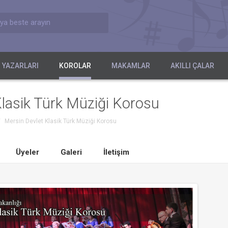
ya beste arayın
 YAZARLARI
KOROLAR
MAKAMLAR
AKILLI ÇALAR
lasik Türk Müziği Korosu
/
Mersin Devlet Klasik Türk Müziği Korosu
Üyeler
Galeri
İletişim