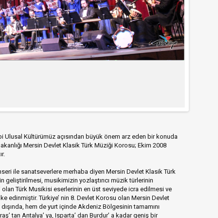
gibi Ulusal Kültürümüz açısından büyük önem arz eden bir konuda
Bakanlığı Mersin Devlet Klasik Türk Müziği Korosu; Ekim 2008
ır.
nseri ile sanatseverlere merhaba diyen Mersin Devlet Klasik Türk
 geliştirilmesi, musikimizin yozlaştırıcı müzik türlerinin
olan Türk Musikisi eserlerinin en üst seviyede icra edilmesi ve
ilke edinmiştir. Türkiye’ nin 8. Devlet Korosu olan Mersin Devlet
 dışında, hem de yurt içinde Akdeniz Bölgesinin tamamını
’ tan Antalya’ ya, Isparta’ dan Burdur’ a kadar geniş bir