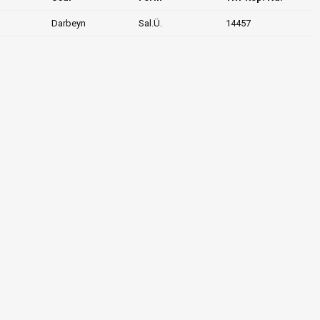
Darbeyn
Sal.Ü.
14457