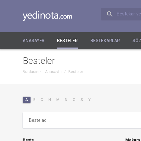
Bestekar ve
ANASAYFA
BESTELER
BESTEKARLAR
SÖZ
Besteler
Burdasınız:
Anasayfa
/
Besteler
A
B
C
H
M
N
O
S
Y
Beste
Makam