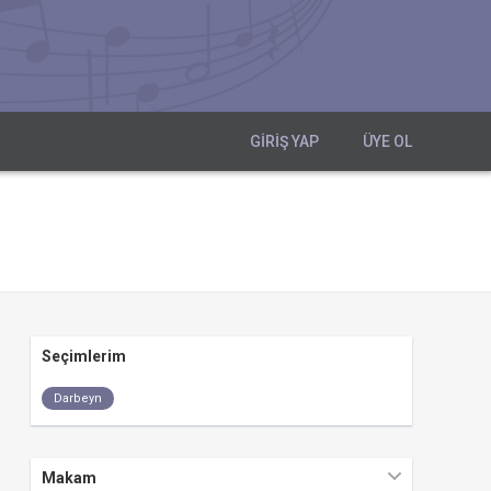
GIRIŞ YAP
ÜYE OL
Seçimlerim
Darbeyn
Makam