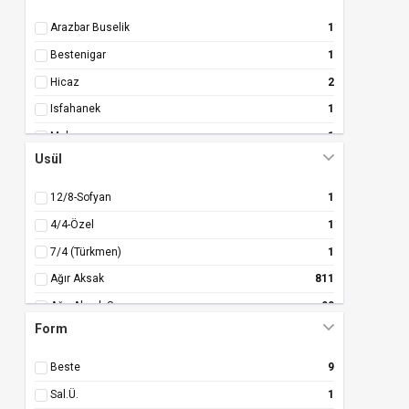
Arazbar Buselik
1
Bestenigar
1
Hicaz
2
Isfahanek
1
Mahur
1
Usül
Nühüft
1
Segah
1
12/8-Sofyan
1
Suzidil
1
4/4-Özel
1
Suzinak
1
7/4 (Türkmen)
1
Ağır Aksak
811
Ağır Aksak Semaı
90
Form
Ağır Aksak-Aksak
1
Ağır Aksak-Cur.
3
Beste
9
Ağır Aksak-T.Aks.
1
Sal.Ü.
1