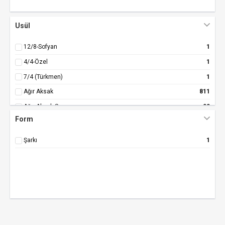
Usül
12/8-Sofyan
1
4/4-Özel
1
7/4 (Türkmen)
1
Ağır Aksak
811
Ağır Aksak Semaı
90
Form
Ağır Aksak-Aksak
1
Ağır Aksak-Cur.
3
Şarkı
1
Ağır Aksak-T.Aks.
1
Ağır Çember
1
Ağır Düyek
107
Ağır Düyek-Sem.
1
Ağır Müsemmen
1