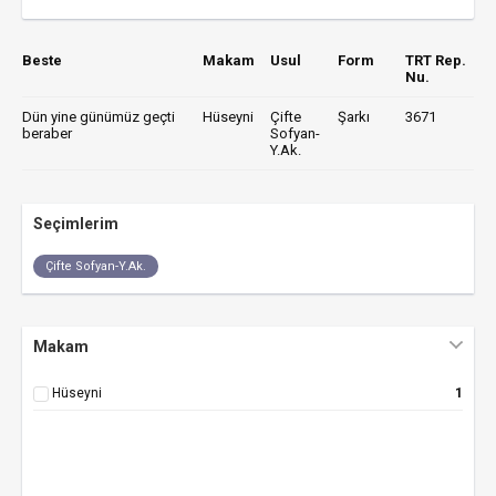
Beste
Makam
Usul
Form
TRT Rep.
Nu.
Dün yine günümüz geçti
Hüseyni
Çifte
Şarkı
3671
beraber
Sofyan-
Y.Ak.
Seçimlerim
Çifte Sofyan-Y.Ak.
Makam
Hüseyni
1