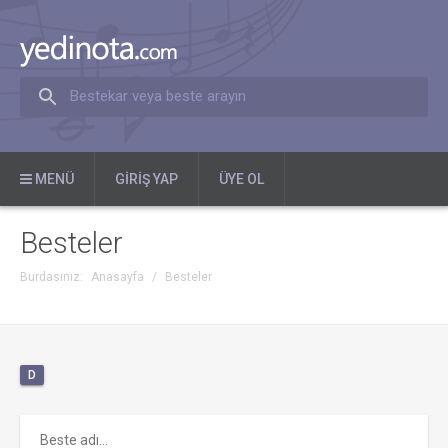
Bestekar veya beste arayın
MENÜ
GIRIŞ YAP
ÜYE OL
Besteler
Burdasınız:
Anasayfa
/
Besteler
D