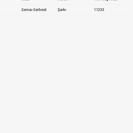
Semaı-Serbest
Şarkı
11233