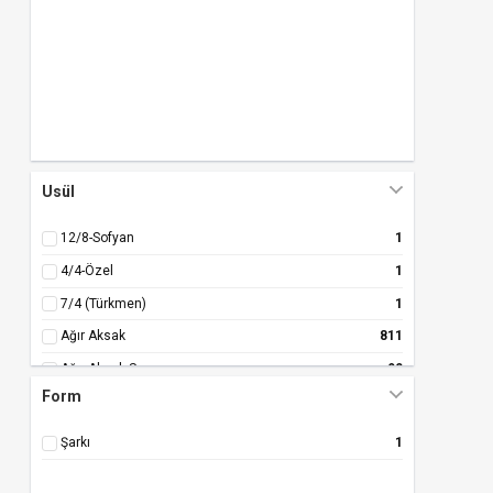
Usül
12/8-Sofyan
1
4/4-Özel
1
7/4 (Türkmen)
1
Ağır Aksak
811
Ağır Aksak Semaı
90
Form
Ağır Aksak-Aksak
1
Ağır Aksak-Cur.
3
Şarkı
1
Ağır Aksak-T.Aks.
1