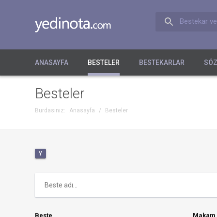
Bestekar ve
ANASAYFA
BESTELER
BESTEKARLAR
SÖZ
Besteler
Burdasınız:
Anasayfa
/
Besteler
Y
Beste
Makam