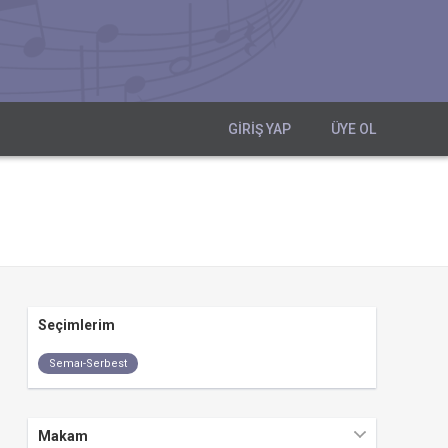
GIRIŞ YAP
ÜYE OL
Seçimlerim
Semaı-Serbest
Makam