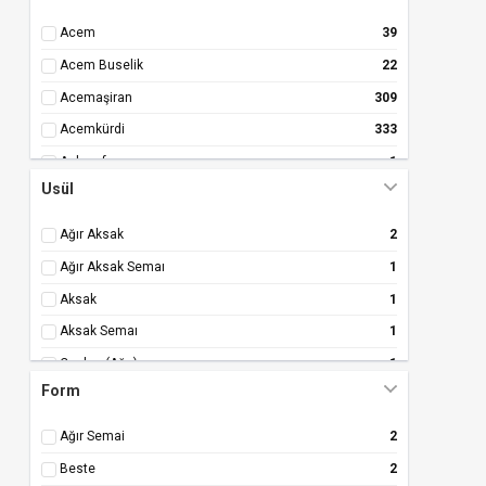
Acem
39
Acem Buselik
22
Acemaşiran
309
Acemkürdi
333
Anberefşan
1
Usül
Araban
10
Araban Buselik
4
Ağır Aksak
2
Arazbar
29
Ağır Aksak Semaı
1
Arazbar Buselik
22
Aksak
1
Aşkefza
32
Aksak Semaı
1
Bayati
245
Çenber (Ağır)
1
Bayatı (Uşşak)
1
Form
Devr-i Hindi
1
Bayati Araban Buselik
2
Düyek
2
Ağır Semai
2
Bayati Buselik
5
Muhammes
1
Beste
2
Bayati-Bus.-Mahur
1