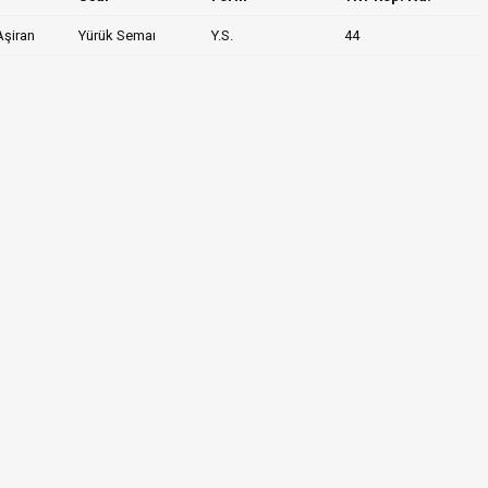
Aşiran
Yürük Semaı
Y.S.
44