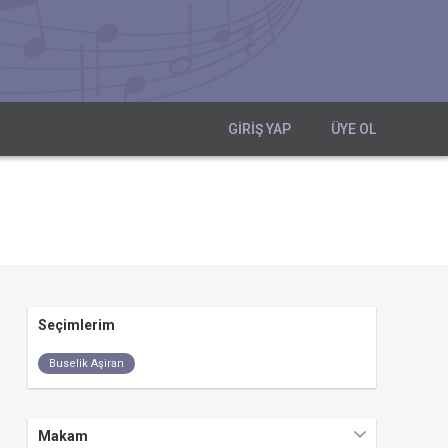
GIRIŞ YAP
ÜYE OL
Seçimlerim
Buselik Aşiran
Makam