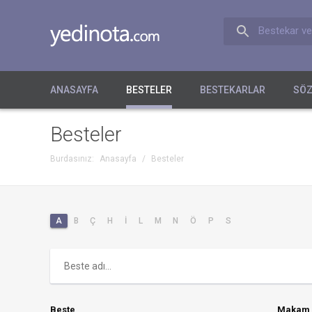
Bestekar ve
ANASAYFA
BESTELER
BESTEKARLAR
SÖZ
Besteler
Burdasınız:
Anasayfa
/
Besteler
A
B
Ç
H
İ
L
M
N
Ö
P
S
Beste
Makam