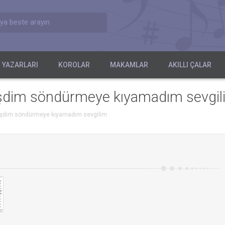
ya beste arayın
 YAZARLARI
KOROLAR
MAKAMLAR
AKILLI ÇALAR
işdim söndürmeye kıyamadım sevgil
mişdim söndürmeye kıyamadım sevgilim