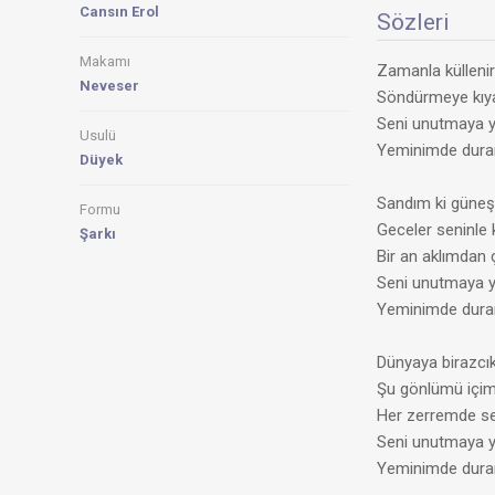
Cansın Erol
Sözleri
Makamı
Zamanla külleni
Neveser
Söndürmeye kıy
Seni unutmaya 
Usulü
Yeminimde dura
Düyek
Sandım ki güneş
Formu
Geceler seninle
Şarkı
Bir an aklımdan 
Seni unutmaya 
Yeminimde dura
Dünyaya birazcı
Şu gönlümü içi
Her zerremde s
Seni unutmaya 
Yeminimde dura