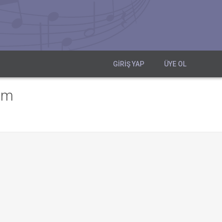
GIRIŞ YAP
ÜYE OL
im