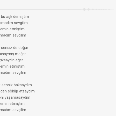
r bu aşk demiştim
amadım sevgilim
yemin etmiştim
madım sevgilim
 sensiz de doğar
 kısaymış meğer
çıksaydın eğer
yemin etmiştim
madım sevgilim
k sensiz baksaydım
mden söküp atsaydım
eni yaşamasaydım
yemin etmiştim
madım sevgilim