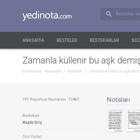
Bestekar ve
ANASAYFA
BESTELER
BESTEKARLAR
SÖZ
Zamanla küllenir bu aşk dem
Burdasınız:
Anasayfa
/
Besteler
/
Zamanla küllenir bu aşk de
Notaları
TRT Repertuar Numarası:
17467
Bestekarı
Rüştü Eriç
Söz Yazarı