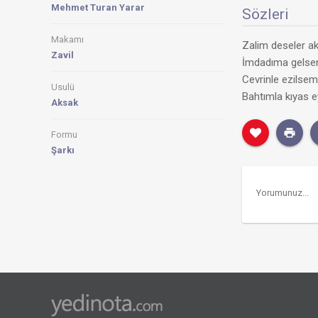
Mehmet Turan Yarar
Sözleri
Makamı
Zalim deseler a
Zavil
İmdadıma gelsen
Cevrinle ezilse
Usulü
Bahtımla kıyas 
Aksak
Formu
Şarkı