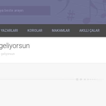
ya beste arayın
 YAZARLARI
KOROLAR
MAKAMLAR
AKILLI ÇALAR
geliyorsun
 geliyorsun