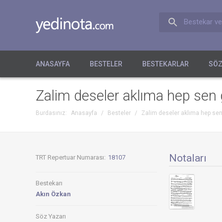
Bestekar ve
ANASAYFA
BESTELER
BESTEKARLAR
SÖZ
Zalim deseler aklıma hep sen 
Burdasınız:
Anasayfa
/
Besteler
/
Zalim deseler aklıma hep sen
Notaları
TRT Repertuar Numarası:
18107
Bestekarı
Akın Özkan
Söz Yazarı