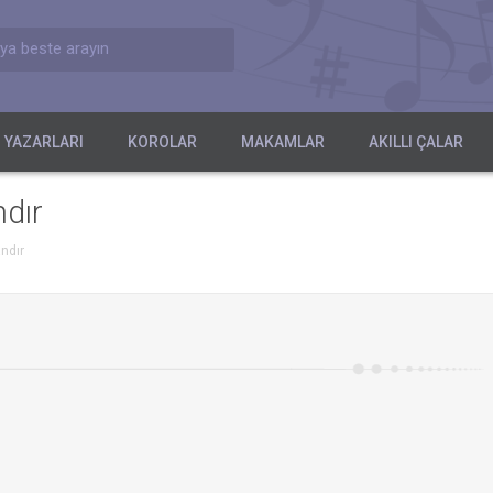
ya beste arayın
 YAZARLARI
KOROLAR
MAKAMLAR
AKILLI ÇALAR
dır
ndır