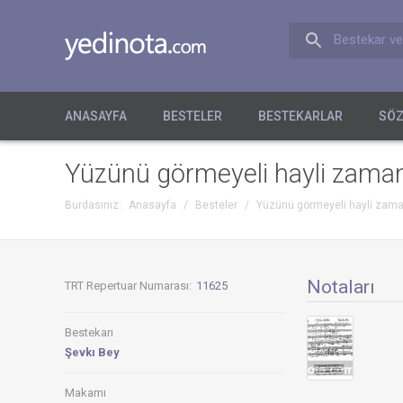
Bestekar ve
ANASAYFA
BESTELER
BESTEKARLAR
SÖZ
Yüzünü görmeyeli hayli zaman
Burdasınız:
Anasayfa
/
Besteler
/
Yüzünü görmeyeli hayli zama
Notaları
TRT Repertuar Numarası:
11625
Bestekarı
Şevkı Bey
Makamı