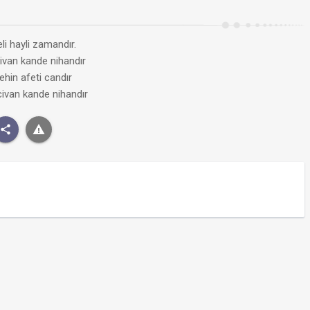
i hayli zamandır.
ivan kande nihandır
hin afeti candır
civan kande nihandır