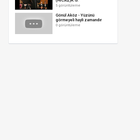
(HİCAZ)R.G.
5 görüntüleme
Gönül Aköz - Yüzünü
görmeyeli hayli zamandır
0 görüntüleme