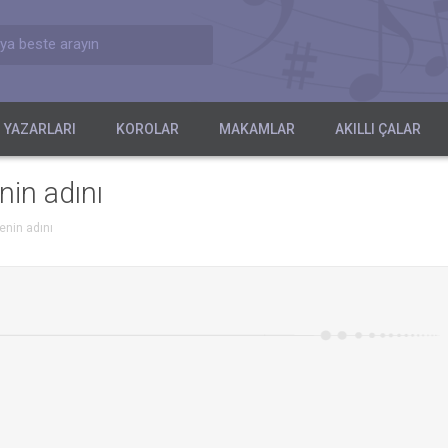
ya beste arayın
 YAZARLARI
KOROLAR
MAKAMLAR
AKILLI ÇALAR
nin adını
enin adını