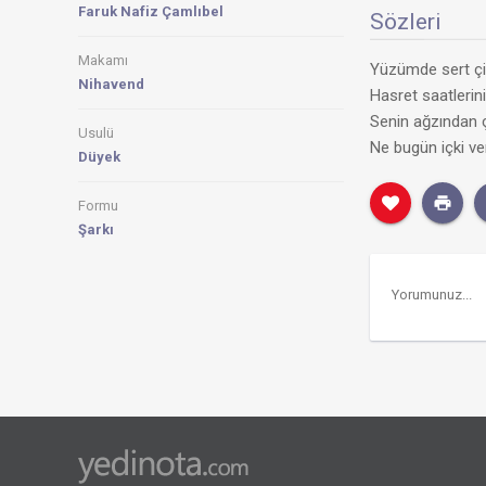
Faruk Nafiz Çamlıbel
Sözleri
Makamı
Yüzümde sert çiz
Nihavend
Hasret saatlerin
Senin ağzından ç
Usulü
Ne bugün içki ve
Düyek
Formu
Şarkı