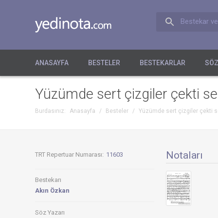
Bestekar ve
ANASAYFA
BESTELER
BESTEKARLAR
SÖZ
Yüzümde sert çizgiler çekti se
Burdasınız:
Anasayfa
/
Besteler
/
Yüzümde sert çizgiler çekti s
Notaları
TRT Repertuar Numarası:
11603
Bestekarı
Akın Özkan
Söz Yazarı