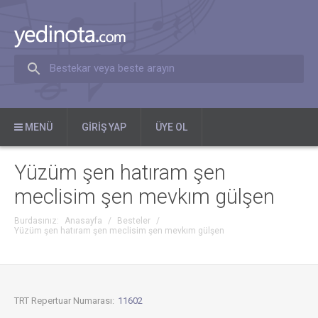
Bestekar veya beste arayın
MENÜ
GIRIŞ YAP
ÜYE OL
Yüzüm şen hatıram şen
meclisim şen mevkım gülşen
Burdasınız:
Anasayfa
/
Besteler
/
Yüzüm şen hatıram şen meclisim şen mevkım gülşen
TRT Repertuar Numarası:
11602