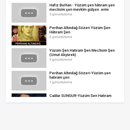
Hafız Burhan - Yüzüm şen hâtıram şen
meclisim şen mevkîm gülşen .wmv
3 görüntüleme
Perihan Altındağ Sözeri Yüzüm Şen
Hâtıram Şen
5 görüntüleme
Yüzüm Şen Hatıram Şen Meclisim Şen
(Umut Akyürek)
3 görüntüleme
Perihan Altındağ Sözeri-Yüzüm şen
hatıram şen
1 görüntüleme
Çağlar SUNGUR-Yüzüm Şen Hatıram
Şen (KÜRDİLİ HİCAZKÂR)R.G.
1 görüntüleme
Hafız Burhan - Yüzüm Şen Hatıram Şen [
Aşkın Gözyaşları © 2007 Kalan Müzik ]
1 görüntüleme