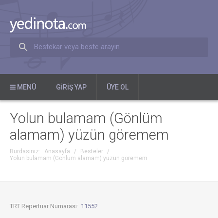
Bestekar veya beste arayın
MENÜ
GIRIŞ YAP
ÜYE OL
Yolun bulamam (Gönlüm
alamam) yüzün göremem
Burdasınız:
Anasayfa
/
Besteler
/
Yolun bulamam (Gönlüm alamam) yüzün göremem
TRT Repertuar Numarası:
11552